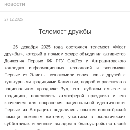
НОВОСТИ
Учёный совет
Филиалы
27.12.2025
История университета
Телемост дружбы
Контакты РГУ СоцТех
Сведения об образовательной организации
26 декабря 2025 года состоялся телемост «Мост
Абитуриенту
дружбы», который в прямом эфире объединил активистов
Движения Первых КФ РГУ СоцТех и Антрацитовского
Рейтинговые списки
колледжа информационных технологий и экономики.
Рекомендованные к зачислению
Первые из Элисты познакомили своих новых друзей с
культурными традициями Калмыкии, подробно рассказав о
Приказы о зачислении
национальном празднике Зул, его глубоком смысле и
Студенту
традициях, поделились атмосферой праздника и его
значением для сохранения национальной идентичности.
Личный кабинет
Первые из Антрацита поделились опытом волонтёрской
Расписание учебных занятий студентов на 2-ое
помощи пожилым жителям, участием в экологических
полугодие
субботниках и личным вкладом в благоустройство своей
Коллективные творческие дела