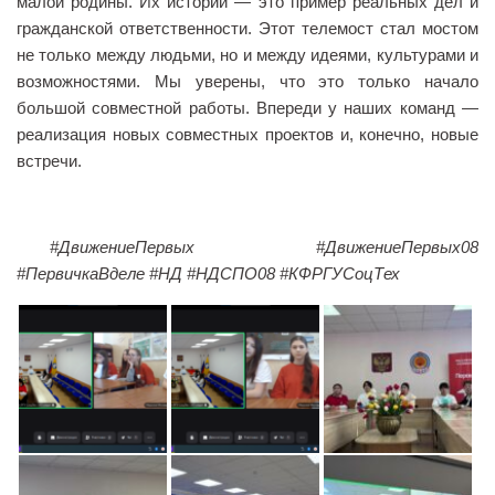
малой родины. Их истории — это пример реальных дел и
гражданской ответственности. Этот телемост стал мостом
Библиотека
не только между людьми, но и между идеями, культурами и
Студенческий совет
возможностями. Мы уверены, что это только начало
Студенческое научное общество
большой совместной работы. Впереди у наших команд —
реализация новых совместных проектов и, конечно, новые
Социальная поддержка студентов
встречи.
Центр содействия трудоустройству выпускников
График учебного процесса
#ДвижениеПервых #ДвижениеПервых08
Электронное обучение и дистанционные
образовательные технологии
#ПервичкаВделе #НД #НДСПО08 #КФРГУСоцТех
Демонстрационный экзамен
Родителям
Образовательный кредит
Памятка обучающимся
КФ РГУ СоцТех