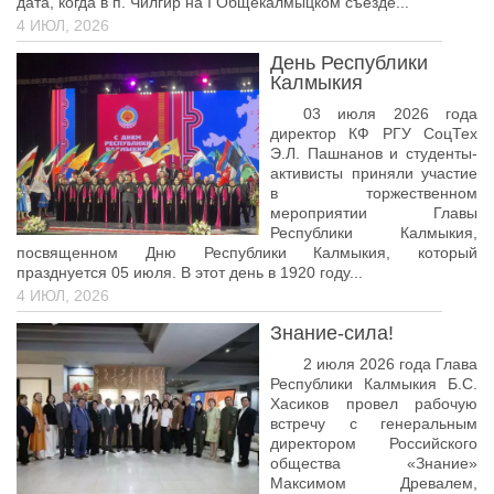
Педагогические чтения памяти Т.Н. Чедыровой
дата, когда в п. Чилгир на I Общекалмыцком съезде...
4 ИЮЛ, 2026
ПЦК
День Республики
ДПО
Калмыкия
Лицензия
03 июля 2026 года
директор КФ РГУ СоцТех
Рабочие программы
Э.Л. Пашнанов и студенты-
активисты приняли участие
Перечень ДПО
в торжественном
мероприятии Главы
Музей КФ РГУ СоцТех
Республики Калмыкия,
посвященном Дню Республики Калмыкия, который
Материалы научно-практических конференций
празднуется 05 июля. В этот день в 1920 году...
Наставничество
4 ИЮЛ, 2026
Нормативные документы
Знание-сила!
Фото галерея
2 июля 2026 года Глава
Республики Калмыкия Б.С.
Наши выпускники
Хасиков провел рабочую
встречу с генеральным
НОКО
директором Российского
общества «Знание»
ФП “Молодые профессионалы”
Максимом Древалем,