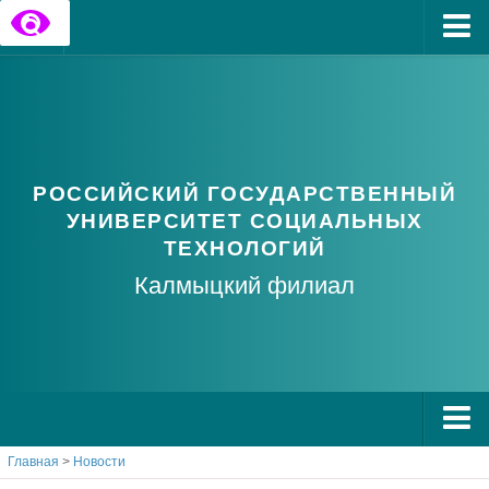
Главная
Государственные информационные ресурсы
Обратная связь
РОССИЙСКИЙ ГОСУДАРСТВЕННЫЙ
Часто задаваемые вопросы
УНИВЕРСИТЕТ СОЦИАЛЬНЫХ
ТЕХНОЛОГИЙ
Калмыцкий филиал
Главная
>
Новости
О РГУ СоцТех