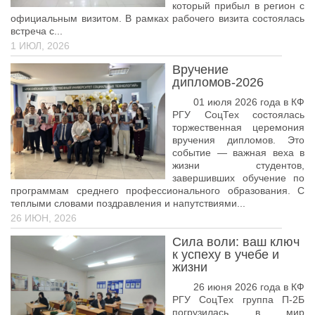
который прибыл в регион с
Лицензирование-2026
официальным визитом. В рамках рабочего визита состоялась
встреча с...
09.02.09 Веб-разработка
1 ИЮЛ, 2026
09.02.13 Интеграция решений с применением
Вручение
технологий искусственного интеллекта
дипломов-2026
01 июля 2026 года в КФ
РГУ СоцТех состоялась
торжественная церемония
вручения дипломов. Это
событие — важная веха в
жизни студентов,
завершивших обучение по
программам среднего профессионального образования. С
теплыми словами поздравления и напутствиями...
26 ИЮН, 2026
Сила воли: ваш ключ
к успеху в учебе и
жизни
26 июня 2026 года в КФ
РГУ СоцТех группа П-2Б
погрузилась в мир