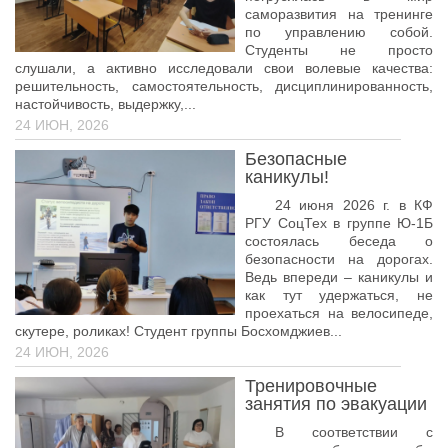
саморазвития на тренинге
по управлению собой.
Студенты не просто
слушали, а активно исследовали свои волевые качества:
решительность, самостоятельность, дисциплинированность,
настойчивость, выдержку,...
24 ИЮН, 2026
Безопасные
каникулы!
24 июня 2026 г. в КФ
РГУ СоцТех в группе Ю-1Б
состоялась беседа о
безопасности на дорогах.
Ведь впереди – каникулы и
как тут удержаться, не
проехаться на велосипеде,
скутере, роликах! Студент группы Босхомджиев...
24 ИЮН, 2026
Тренировочные
занятия по эвакуации
В соответствии с