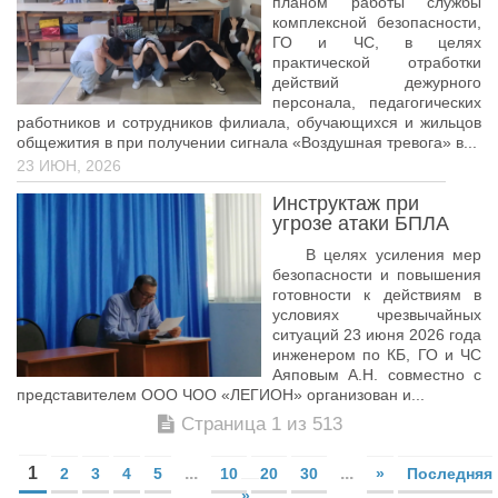
планом работы службы
комплексной безопасности,
ГО и ЧС, в целях
практической отработки
действий дежурного
персонала, педагогических
работников и сотрудников филиала, обучающихся и жильцов
общежития в при получении сигнала «Воздушная тревога» в...
23 ИЮН, 2026
Инструктаж при
угрозе атаки БПЛА
В целях усиления мер
безопасности и повышения
готовности к действиям в
условиях чрезвычайных
ситуаций 23 июня 2026 года
инженером по КБ, ГО и ЧС
Аяповым А.Н. совместно с
представителем ООО ЧОО «ЛЕГИОН» организован и...
Страница 1 из 513
1
...
...
2
3
4
5
10
20
30
»
Последняя
»