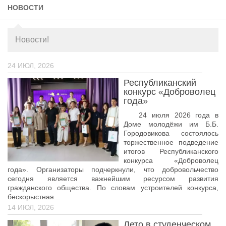
НОВОСТИ
Учёный совет
Филиалы
Новости!
История университета
Контакты РГУ СоцТех
24 ИЮЛ, 2026
Сведения об образовательной организации
Республиканский
конкурс «Доброволец
Абитуриенту
года»
Рейтинговые списки
24 июля 2026 года в
Доме молодёжи им Б.Б.
Рекомендованные к зачислению
Городовикова состоялось
торжественное подведение
Приказы о зачислении
итогов Республиканского
конкурса «Доброволец
Студенту
года». Организаторы подчеркнули, что добровольчество
сегодня является важнейшим ресурсом развития
Личный кабинет
гражданского общества. По словам устроителей конкурса,
бескорыстная...
Расписание учебных занятий студентов на 2-ое
полугодие
14 ИЮЛ, 2026
Коллективные творческие дела
Лето в студенческом