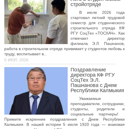
стройотряде
Библиотека
В июле 2026 года
Студенческий совет
стартовал летний трудовой
семестр для студенческого
Студенческое научное общество
строительного отряда КФ
РГУ СоцТех «ТОСХАЧ». Как
Социальная поддержка студентов
отмечает директор
филиала Э.Л. Пашнанов,
Центр содействия трудоустройству выпускников
работа в строительном отряде прививает у студентов любовь к
труду, воспитывает в...
График учебного процесса
5 ИЮЛ, 2026
Электронное обучение и дистанционные
Поздравление
образовательные технологии
директора КФ РГУ
СоцТех Э.Л.
Демонстрационный экзамен
Пашнанова с Днем
Родителям
Республики Калмыкия
Уважаемые
Образовательный кредит
преподаватели, сотрудники,
Памятка обучающимся
студенты, родители и
социальные партнеры!
КФ РГУ СоцТех
Примите искренние поздравления с Днем Республики
Калмыкия. В нашей истории 5 июля 1920 года — знаковая