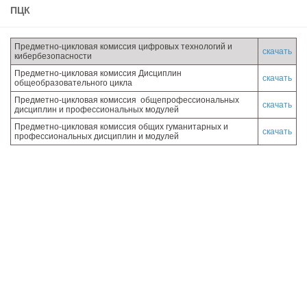
ПЦК
Учёный совет
Филиалы
Предметно-цикловая комиссия цифровых технологий и
скачать
История университета
кибербезопасности
Предметно-цикловая комиссия Дисциплин
Контакты РГУ СоцТех
скачать
общеобразовательного цикла
Сведения об образовательной организации
Предметно-цикловая комиссия общепрофессиональных
скачать
дисциплин и профессиональных модулей
Абитуриенту
Предметно-цикловая комиссия общих гуманитарных и
скачать
профессиональных дисциплин и модулей
Рейтинговые списки
Рекомендованные к зачислению
Приказы о зачислении
Студенту
Личный кабинет
Расписание учебных занятий студентов на 2-ое
полугодие
Коллективные творческие дела