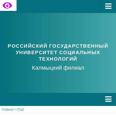
Главная
Государственные информационные ресурсы
Обратная связь
РОССИЙСКИЙ ГОСУДАРСТВЕННЫЙ
Часто задаваемые вопросы
УНИВЕРСИТЕТ СОЦИАЛЬНЫХ
ТЕХНОЛОГИЙ
Калмыцкий филиал
Главная
>
ПЦК
О РГУ СоцТех