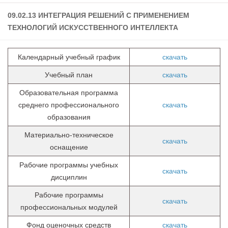
Учёный совет
09.02.13 ИНТЕГРАЦИЯ РЕШЕНИЙ С ПРИМЕНЕНИЕМ
Филиалы
ТЕХНОЛОГИЙ ИСКУССТВЕННОГО ИНТЕЛЛЕКТА
История университета
Календарный учебный график
скачать
Контакты РГУ СоцТех
Сведения об образовательной организации
Учебный план
скачать
Образовательная программа
Абитуриенту
среднего профессионального
скачать
Рейтинговые списки
образования
Рекомендованные к зачислению
Материально-техническое
скачать
Приказы о зачислении
оснащение
Студенту
Рабочие программы учебных
скачать
дисциплин
Личный кабинет
Рабочие программы
Расписание учебных занятий студентов на 2-ое
скачать
профессиональных модулей
полугодие
Фонд оценочных средств
скачать
Коллективные творческие дела