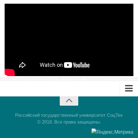
Педагогические чтения памяти Т.Н. Чедыровой
ПЦК
ДПО
Лицензия
Рабочие программы
Перечень ДПО
Музей КФ РГУ СоцТех
Материалы научно-практических конференций
Наставничество
Нормативные документы
Фото галерея
Буклет
Наши выпускники
Презентация
Российский государственный университет СоцТех
© 2018. Все права защищены.
НОКО
ФП “Молодые профессионалы”