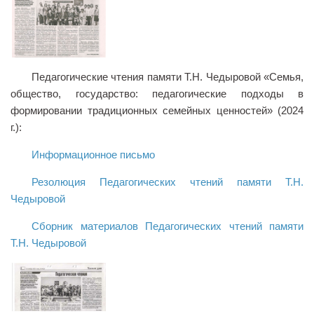
Библиотека
Студенческий совет
Студенческое научное общество
Педагогические чтения памяти Т.Н. Чедыровой «Семья,
Социальная поддержка студентов
общество, государство: педагогические подходы в
формировании традиционных семейных ценностей» (2024
Центр содействия трудоустройству выпускников
г.):
График учебного процесса
Информационное письмо
Электронное обучение и дистанционные
образовательные технологии
Резолюция Педагогических чтений памяти Т.Н.
Демонстрационный экзамен
Чедыровой
Родителям
Сборник материалов Педагогических чтений памяти
Образовательный кредит
Т.Н. Чедыровой
Памятка обучающимся
КФ РГУ СоцТех