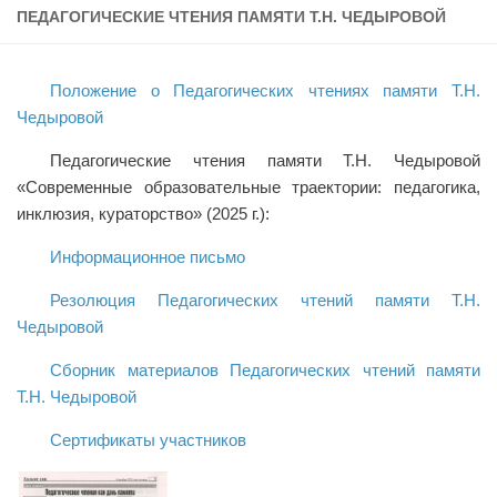
ПЕДАГОГИЧЕСКИЕ ЧТЕНИЯ ПАМЯТИ Т.Н. ЧЕДЫРОВОЙ
Учёный совет
Филиалы
Положение о Педагогических чтениях памяти Т.Н.
История университета
Чедыровой
Контакты РГУ СоцТех
Педагогические чтения памяти Т.Н. Чедыровой
Сведения об образовательной организации
«Современные образовательные траектории: педагогика,
Абитуриенту
инклюзия, кураторство» (2025 г.):
Рейтинговые списки
Информационное письмо
Рекомендованные к зачислению
Резолюция Педагогических чтений памяти Т.Н.
Приказы о зачислении
Чедыровой
Студенту
Сборник материалов Педагогических чтений памяти
Т.Н. Чедыровой
Личный кабинет
Расписание учебных занятий студентов на 2-ое
Сертификаты участников
полугодие
Коллективные творческие дела