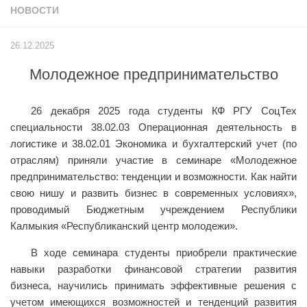
НОВОСТИ
Учёный совет
Филиалы
26.12.2025
История университета
Молодежное предпринимательство
Контакты РГУ СоцТех
Сведения об образовательной организации
26 декабря 2025 года студенты КФ РГУ СоцТех
Абитуриенту
специальности 38.02.03 Операционная деятельность в
логистике и 38.02.01 Экономика и бухгалтерский учет (по
Рейтинговые списки
отраслям) приняли участие в семинаре «Молодежное
Рекомендованные к зачислению
предпринимательство: тенденции и возможности. Как найти
свою нишу и развить бизнес в современных условиях»,
Приказы о зачислении
проводимый Бюджетным учреждением Республики
Студенту
Калмыкия «Республиканский центр молодежи».
Личный кабинет
В ходе семинара студенты приобрели практические
Расписание учебных занятий студентов на 2-ое
навыки разработки финансовой стратегии развития
полугодие
бизнеса, научились принимать эффективные решения с
учетом имеющихся возможностей и тенденций развития
Коллективные творческие дела