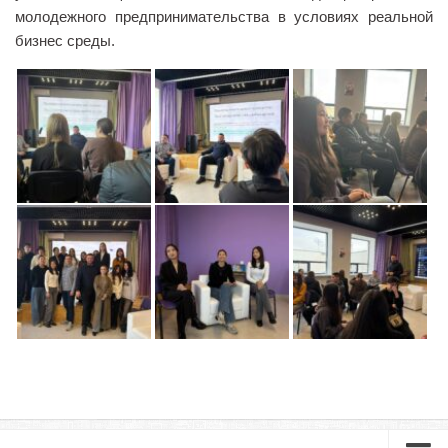
молодежного предпринимательства в условиях реальной
Библиотека
бизнес среды.
Студенческий совет
Студенческое научное общество
Социальная поддержка студентов
Центр содействия трудоустройству выпускников
График учебного процесса
Электронное обучение и дистанционные
образовательные технологии
Демонстрационный экзамен
Родителям
Образовательный кредит
Памятка обучающимся
КФ РГУ СоцТех