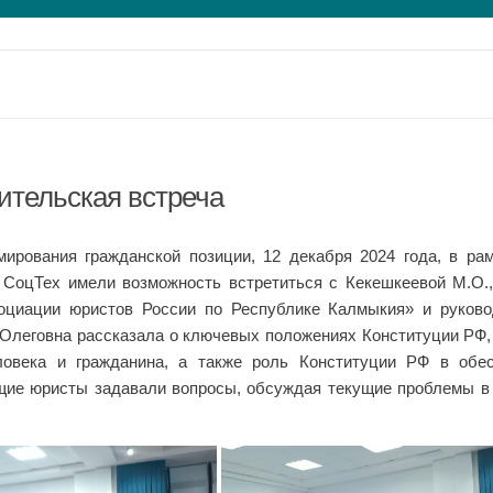
ительская встреча
ирования гражданской позиции, 12 декабря 2024 года, в ра
 СоцТех имели возможность встретиться с Кекешкеевой М.О.
социации юристов России по Республике Калмыкия» и руков
а Олеговна рассказала о ключевых положениях Конституции РФ,
ловека и гражданина, а также роль Конституции РФ в обе
ущие юристы задавали вопросы, обсуждая текущие проблемы в