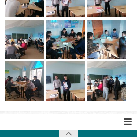
Библиотека
Студенческий совет
Студенческое научное общество
Социальная поддержка студентов
Центр содействия трудоустройству выпускников
График учебного процесса
Электронное обучение и дистанционные
образовательные технологии
Демонстрационный экзамен
Родителям
Образовательный кредит
Памятка обучающимся
КФ РГУ СоцТех
Буклет