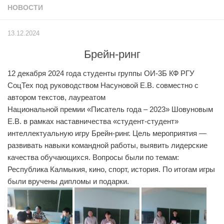
НОВОСТИ
Учёный совет
Филиалы
13.12.2024
История университета
Брейн-ринг
Контакты РГУ СоцТех
12 декабря 2024 года студенты группы ОИ-3Б КФ РГУ
Сведения об образовательной организации
СоцТех под руководством Насуновой Е.В. совместно с
Абитуриенту
автором текстов, лауреатом
Национальной премии «Писатель года – 2023» Шовуновым
Рейтинговые списки
Е.В. в рамках наставничества «студент-студент»
Рекомендованные к зачислению
интеллектуальную игру Брейн-ринг. Цель мероприятия —
Приказы о зачислении
развивать навыки командной работы, выявить лидерские
качества обучающихся. Вопросы были по темам:
Студенту
Республика Калмыкия, кино, спорт, история. По итогам игры
Личный кабинет
были вручены дипломы и подарки.
Расписание учебных занятий студентов на 2-ое
полугодие
Коллективные творческие дела