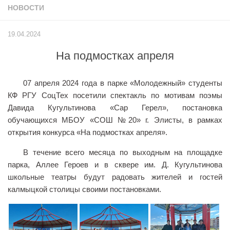
НОВОСТИ
Учёный совет
Филиалы
19.04.2024
История университета
На подмостках апреля
Контакты РГУ СоцТех
Сведения об образовательной организации
07 апреля 2024 года в парке «Молодежный» студенты
Абитуриенту
КФ РГУ СоцТех посетили спектакль по мотивам поэмы
Давида Кугультинова «Сар Герел», постановка
Рейтинговые списки
обучающихся МБОУ «СОШ №20» г. Элисты, в рамках
Рекомендованные к зачислению
открытия конкурса «На подмостках апреля».
Приказы о зачислении
В течение всего месяца по выходным на площадке
парка, Аллее Героев и в сквере им. Д. Кугультинова
Студенту
школьные театры будут радовать жителей и гостей
Личный кабинет
калмыцкой столицы своими постановками.
Расписание учебных занятий студентов на 2-ое
полугодие
Коллективные творческие дела