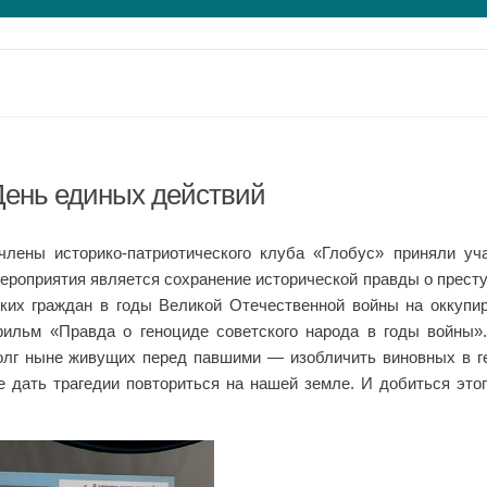
День единых действий
ены историко-патриотического клуба «Глобус» приняли уч
ероприятия является сохранение исторической правды о прест
ких граждан в годы Великой Отечественной войны на оккупи
ильм «Правда о геноциде советского народа в годы войны»
олг ныне живущих перед павшими — изобличить виновных в г
 дать трагедии повториться на нашей земле. И добиться это