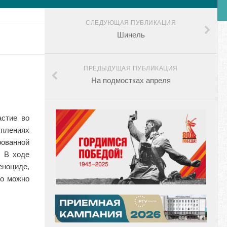
СЛЕДУЮЩАЯ ПУБЛИКАЦИЯ
Шинель
ПРЕДЫДУЩАЯ ПУБЛИКАЦИЯ
На подмостках апреля
астие во
уплениях
рованной
. В ходе
еноциде,
го можно