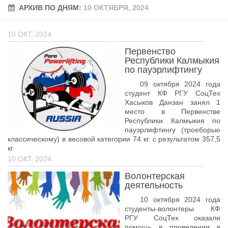
АРХИВ ПО ДНЯМ:
Учёный совет
10 ОКТЯБРЯ, 2024
Филиалы
10 ОКТ, 2024
История университета
Первенство
Контакты РГУ СоцТех
Республики Калмыкия
по пауэрлифтингу
Сведения об образовательной организации
09 октября 2024 года
студент КФ РГУ СоцТех
Абитуриенту
Хасыков Данзан занял 1
место в Первенстве
Рейтинговые списки
Республики Калмыкия по
Рекомендованные к зачислению
пауэрлифтингу (троеборью
классическому) в весовой категории 74 кг. с результатом 357,5
Приказы о зачислении
кг
10 ОКТ, 2024
Студенту
Волонтерская
Личный кабинет
деятельность
Расписание учебных занятий студентов на 2-ое
10 октября 2024 года
полугодие
студенты-волонтеры КФ
РГУ СоцТех оказали
Коллективные творческие дела
помощь в проведении в