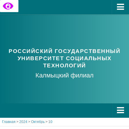
Главная
Государственные информационные ресурсы
Обратная связь
РОССИЙСКИЙ ГОСУДАРСТВЕННЫЙ
Часто задаваемые вопросы
УНИВЕРСИТЕТ СОЦИАЛЬНЫХ
ТЕХНОЛОГИЙ
Калмыцкий филиал
Главная
>
2024
>
Октябрь
>
10
О РГУ СоцТех