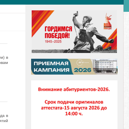
м) в
вам
да в
ятий