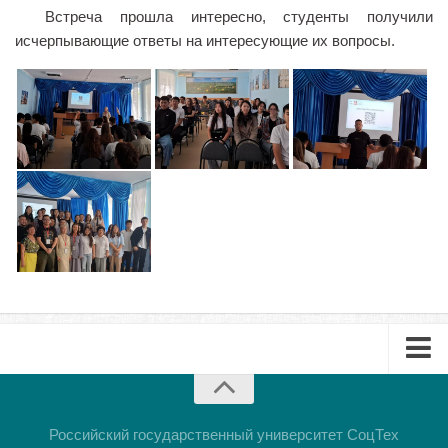
Встреча прошла интересно, студенты получили
Библиотека
исчерпывающие ответы на интересующие их вопросы.
Студенческий совет
Студенческое научное общество
Социальная поддержка студентов
Центр содействия трудоустройству выпускников
График учебного процесса
Электронное обучение и дистанционные
образовательные технологии
Демонстрационный экзамен
Родителям
Образовательный кредит
Памятка обучающимся
Буклет
КФ РГУ СоцТех
Презентация
Российский государственный университет СоцТех