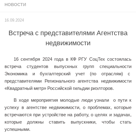
НОВОСТИ
Учёный совет
Филиалы
16.09.2024
История университета
Встреча с представителями Агентства
Контакты РГУ СоцТех
недвижимости
Сведения об образовательной организации
Абитуриенту
16 сентября 2024 года в КФ РГУ СоцТех состоялась
встреча студентов выпускных групп специальности
Рейтинговые списки
Экономика и бухгалтерский учет (по отраслям) с
Рекомендованные к зачислению
представителями Регионального агентства недвижимости
Приказы о зачислении
«Квадратный метр» Российской гильдии риэлторов.
Студенту
В ходе мероприятия молодые люди узнали о пути к
успеху в агентстве недвижимости, о проблемах, которые
Личный кабинет
встречаются при устройстве на работу, о целях и задачах,
Расписание учебных занятий студентов на 2-ое
которые должны ставить выпускники, чтобы стать
полугодие
успешными.
Коллективные творческие дела