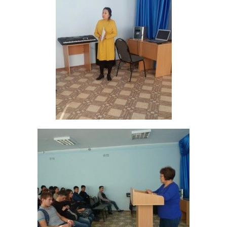
Библиотека
Студенческий совет
Студенческое научное общество
Социальная поддержка студентов
Центр содействия трудоустройству выпускников
График учебного процесса
Электронное обучение и дистанционные
образовательные технологии
Демонстрационный экзамен
Родителям
Образовательный кредит
Памятка обучающимся
КФ РГУ СоцТех