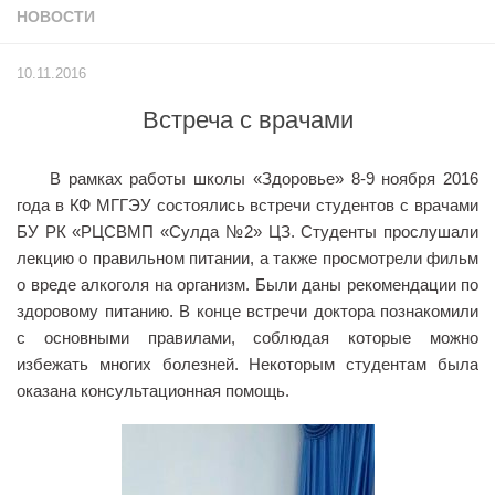
НОВОСТИ
Учёный совет
Филиалы
10.11.2016
История университета
Встреча с врачами
Контакты РГУ СоцТех
Сведения об образовательной организации
В рамках работы школы «Здоровье» 8-9 ноября 2016
Абитуриенту
года в КФ МГГЭУ состоялись встречи студентов с врачами
БУ РК «РЦСВМП «Сулда №2» ЦЗ. Студенты прослушали
Рейтинговые списки
лекцию о правильном питании, а также просмотрели фильм
Рекомендованные к зачислению
о вреде алкоголя на организм. Были даны рекомендации по
здоровому питанию. В конце встречи доктора познакомили
Приказы о зачислении
с основными правилами, соблюдая которые можно
Студенту
избежать многих болезней. Некоторым студентам была
оказана консультационная помощь.
Личный кабинет
Расписание учебных занятий студентов на 2-ое
полугодие
Коллективные творческие дела