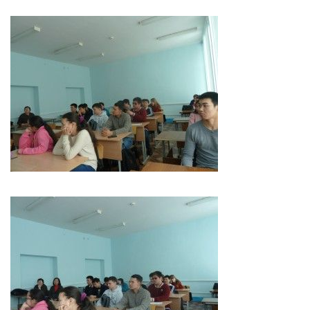
Библиотека
Студенческий совет
Студенческое научное общество
Социальная поддержка студентов
Центр содействия трудоустройству выпускников
График учебного процесса
Электронное обучение и дистанционные
образовательные технологии
Демонстрационный экзамен
Родителям
Образовательный кредит
Памятка обучающимся
КФ РГУ СоцТех