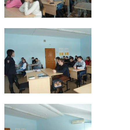
Педагогические чтения памяти Т.Н. Чедыровой
ПЦК
ДПО
Лицензия
Рабочие программы
Перечень ДПО
Музей КФ РГУ СоцТех
Материалы научно-практических конференций
Наставничество
Нормативные документы
Фото галерея
Наши выпускники
НОКО
ФП “Молодые профессионалы”