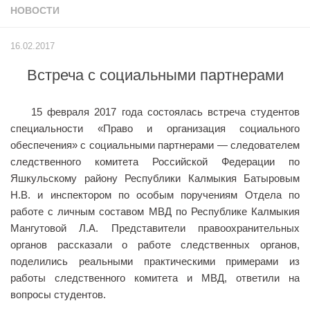
НОВОСТИ
Учёный совет
Филиалы
16.02.2017
История университета
Встреча с социальными партнерами
Контакты РГУ СоцТех
Сведения об образовательной организации
15 февраля 2017 года состоялась встреча студентов
Абитуриенту
специальности «Право и организация социального
обеспечения» с социальными партнерами — следователем
Рейтинговые списки
следственного комитета Российской Федерации по
Рекомендованные к зачислению
Яшкульскому району Республики Калмыкия Батыровым
Н.В. и инспектором по особым поручениям Отдела по
Приказы о зачислении
работе с личным составом МВД по Республике Калмыкия
Студенту
Мангутовой Л.А. Представители правоохранительных
органов рассказали о работе следственных органов,
Личный кабинет
поделились реальными практическими примерами из
Расписание учебных занятий студентов на 2-ое
работы следственного комитета и МВД, ответили на
полугодие
вопросы студентов.
Коллективные творческие дела