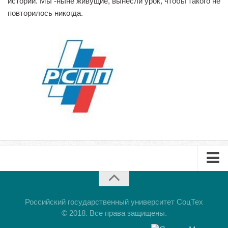
истории. Мы -ныне живущие, вынесли урок, чтобы такого не
повторилось никогда.
Библиотека
Студенческий совет
Студенческое научное общество
Социальная поддержка студентов
Центр содействия трудоустройству выпускников
График учебного процесса
Электронное обучение и дистанционные
образовательные технологии
Демонстрационный экзамен
Родителям
Образовательный кредит
Буклет
Памятка обучающимся
Презентация
Российский государственный университет СоцТех
КФ РГУ СоцТех
© 2018. Все права защищены.