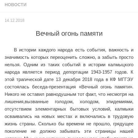
НОВОСТИ
Учёный совет
Филиалы
14.12.2018
История университета
Вечный огонь памяти
Контакты РГУ СоцТех
Сведения об образовательной организации
В истории каждого народа есть события, важность и
Абитуриенту
значимость которых переоценить сложно, а забыть просто
нельзя. Одним из таких событий в истории калмыцкого
Рейтинговые списки
народа является период депортации 1943-1957 годов. К
Рекомендованные к зачислению
этой трагической дате 13 декабря 2018 года в КФ МГГЭУ
состоялась беседа-презентация «Вечный огонь памяти».
Приказы о зачислении
Никого не оставил равнодушным тот факт, что несмотря на
Студенту
лишения,вызванные голодом, холодом, эпидемиями,
отсутствием элементарных бытовых условий, калмыки
Личный кабинет
осваивались на новых местах и включались в трудовую
Расписание учебных занятий студентов на 2-ое
жизнь страны. Сколько бы времени не прошло, грядущее
полугодие
поколение не должно забывать эти страницы нашей
Коллективные творческие дела