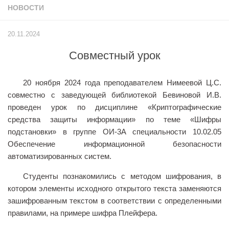
НОВОСТИ
Учёный совет
Филиалы
20.11.2024
История университета
Совместный урок
Контакты РГУ СоцТех
Сведения об образовательной организации
20 ноября 2024 года преподавателем Нимеевой Ц.С.
Абитуриенту
совместно с заведующей библиотекой Бевиновой И.В.
проведен урок по дисциплине «Криптографические
Рейтинговые списки
средства защиты информации» по теме «Шифры
Рекомендованные к зачислению
подстановки» в группе ОИ-3А специальности 10.02.05
Обеспечение информационной безопасности
Приказы о зачислении
автоматизированных систем.
Студенту
Студенты познакомились с методом шифрования, в
Личный кабинет
котором элементы исходного открытого текста заменяются
Расписание учебных занятий студентов на 2-ое
зашифрованным текстом в соответствии с определенными
полугодие
правилами, на примере шифра Плейфера.
Коллективные творческие дела