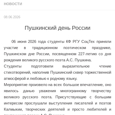
НОВОСТИ
Учёный совет
Филиалы
08.06.2026
История университета
Пушкинский день России
Контакты РГУ СоцТех
Сведения об образовательной организации
06 июня 2026 года студенты КФ РГУ СоцТех приняли
Абитуриенту
участие в традиционном поэтическом празднике,
Пушкинском дне России, посвященном 227-летию со дня
Рейтинговые списки
рождения великого русского поэта А.С. Пушкина.
Рекомендованные к зачислению
Студенты подготовили выразительное чтение
стихотворений, наполнив Пушкинский сквер торжественной
Приказы о зачислении
атмосферой и любовью к родному языку.
Студенту
Мероприятие произвело на всех большое впечатление, оно
явилось данью уважения многогранному творчеству
Личный кабинет
великого русского поэта. Присутствующие с большим
Расписание учебных занятий студентов на 2-ое
интересом прослушали выступления писателей и поэтов
полугодие
Калмыкии, творческих деятелей и просто любителей и
Коллективные творческие дела