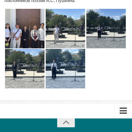
поклонников поэзии А.С. Пушкина.
Библиотека
Студенческий совет
Студенческое научное общество
Социальная поддержка студентов
Центр содействия трудоустройству выпускников
График учебного процесса
Электронное обучение и дистанционные
образовательные технологии
Демонстрационный экзамен
Родителям
Образовательный кредит
Памятка обучающимся
КФ РГУ СоцТех
Буклет