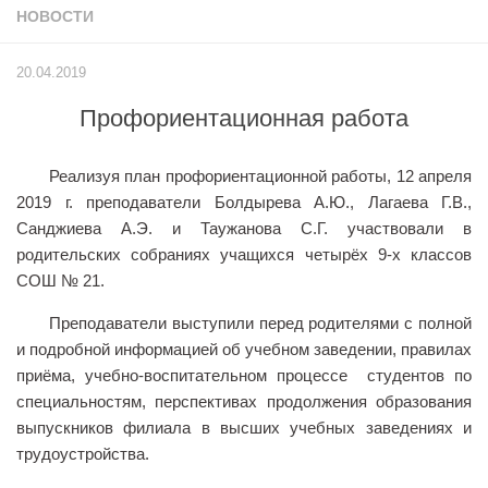
НОВОСТИ
Учёный совет
Филиалы
20.04.2019
История университета
Профориентационная работа
Контакты РГУ СоцТех
Сведения об образовательной организации
Реализуя план профориентационной работы, 12 апреля
Абитуриенту
2019 г. преподаватели Болдырева А.Ю., Лагаева Г.В.,
Санджиева А.Э. и Таужанова С.Г. участвовали в
Рейтинговые списки
родительских собраниях учащихся четырёх 9-х классов
Рекомендованные к зачислению
СОШ № 21.
Приказы о зачислении
Преподаватели выступили перед родителями с полной
и подробной информацией об учебном заведении, правилах
Студенту
приёма, учебно-воспитательном процессе студентов по
Личный кабинет
специальностям, перспективах продолжения образования
Расписание учебных занятий студентов на 2-ое
выпускников филиала в высших учебных заведениях и
полугодие
трудоустройства.
Коллективные творческие дела