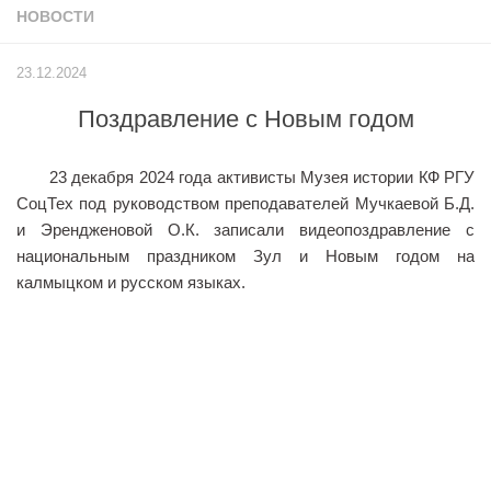
НОВОСТИ
Учёный совет
Филиалы
23.12.2024
История университета
Поздравление с Новым годом
Контакты РГУ СоцТех
Сведения об образовательной организации
23 декабря 2024 года активисты Музея истории КФ РГУ
Абитуриенту
СоцТех под руководством преподавателей Мучкаевой Б.Д.
и Эрендженовой О.К. записали видеопоздравление с
Рейтинговые списки
национальным праздником Зул и Новым годом на
Рекомендованные к зачислению
калмыцком и русском языках.
Приказы о зачислении
Студенту
Личный кабинет
Расписание учебных занятий студентов на 2-ое
полугодие
Коллективные творческие дела