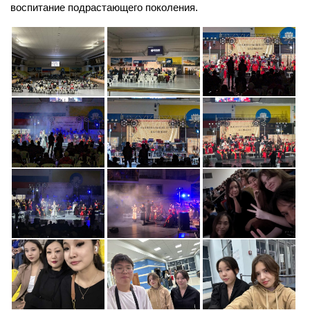
воспитание подрастающего поколения.
Библиотека
Студенческий совет
Студенческое научное общество
Социальная поддержка студентов
Центр содействия трудоустройству выпускников
График учебного процесса
Электронное обучение и дистанционные
образовательные технологии
Демонстрационный экзамен
Родителям
Образовательный кредит
Памятка обучающимся
КФ РГУ СоцТех