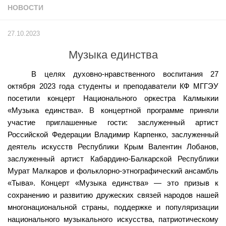
НОВОСТИ
Учёный совет
Филиалы
27.10.2023
История университета
Музыка единства
Контакты РГУ СоцТех
В целях духовно-нравственного воспитания 27
Сведения об образовательной организации
октября 2023 года студенты и преподаватели КФ МГГЭУ
Абитуриенту
посетили концерт Национального оркестра Калмыкии
«Музыка единства». В концертной программе приняли
Рейтинговые списки
участие приглашенные гости: заслуженный артист
Рекомендованные к зачислению
Российской Федерации Владимир Карпенко, заслуженный
Приказы о зачислении
деятель искусств Республики Крым Валентин Лобанов,
заслуженный артист Кабардино-Балкарской Республики
Студенту
Мурат Малкаров и фольклорно-этнографический ансамбль
Личный кабинет
«Тыва». Концерт «Музыка единства» — это призыв к
сохранению и развитию дружеских связей народов нашей
Расписание учебных занятий студентов на 2-ое
многонациональной страны, поддержке и популяризации
полугодие
национального музыкального искусства, патриотическому
Коллективные творческие дела