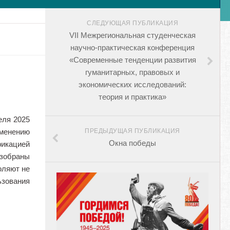
СЛЕДУЮЩАЯ ПУБЛИКАЦИЯ
VII Межрегиональная студенческая
научно-практическая конференция
«Современные тенденции развития
гуманитарных, правовых и
экономических исследований:
теория и практика»
еля 2025
именению
ПРЕДЫДУЩАЯ ПУБЛИКАЦИЯ
Окна победы
икацией
азобраны
оляют не
ьзования