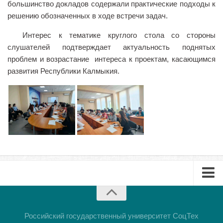
большинство докладов содержали практические подходы к
Библиотека
решению обозначенных в ходе встречи задач.
Студенческий совет
Интерес к тематике круглого стола со стороны
слушателей подтверждает актуальность поднятых
Студенческое научное общество
проблем и возрастание интереса к проектам, касающимся
Социальная поддержка студентов
развития Республики Калмыкия.
Центр содействия трудоустройству выпускников
График учебного процесса
Электронное обучение и дистанционные
образовательные технологии
Демонстрационный экзамен
Родителям
Образовательный кредит
Памятка обучающимся
Буклет
КФ РГУ СоцТех
Презентация
Российский государственный университет СоцТех