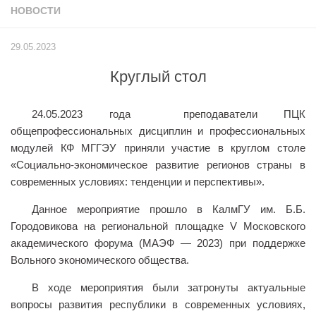
НОВОСТИ
Учёный совет
Филиалы
29.05.2023
История университета
Круглый стол
Контакты РГУ СоцТех
Сведения об образовательной организации
24.05.2023 года преподаватели ПЦК
Абитуриенту
общепрофессиональных дисциплин и профессиональных
модулей КФ МГГЭУ приняли участие в круглом столе
Рейтинговые списки
«Социально-экономическое развитие регионов страны в
Рекомендованные к зачислению
современных условиях: тенденции и перспективы».
Приказы о зачислении
Данное мероприятие прошло в КалмГУ им. Б.Б.
Городовикова на региональной площадке V Московского
Студенту
академического форума (МАЭФ — 2023) при поддержке
Личный кабинет
Вольного экономического общества.
Расписание учебных занятий студентов на 2-ое
В ходе мероприятия были затронуты актуальные
полугодие
вопросы развития республики в современных условиях,
Коллективные творческие дела