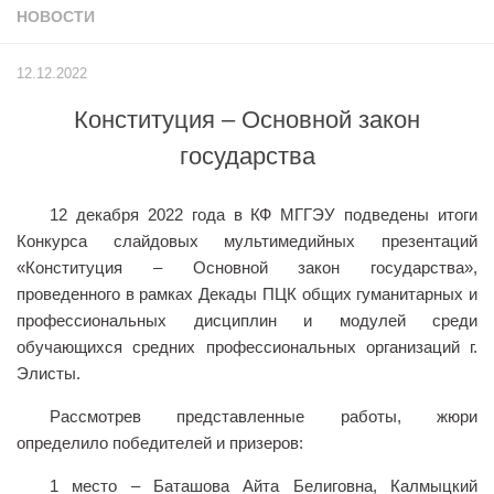
НОВОСТИ
Учёный совет
Филиалы
12.12.2022
История университета
Конституция – Основной закон
Контакты РГУ СоцТех
государства
Сведения об образовательной организации
Абитуриенту
12 декабря 2022 года в КФ МГГЭУ подведены итоги
Конкурса слайдовых мультимедийных презентаций
Рейтинговые списки
«Конституция – Основной закон государства»,
Рекомендованные к зачислению
проведенного в рамках Декады ПЦК общих гуманитарных и
Приказы о зачислении
профессиональных дисциплин и модулей среди
обучающихся средних профессиональных организаций г.
Студенту
Элисты.
Личный кабинет
Рассмотрев представленные работы, жюри
Расписание учебных занятий студентов на 2-ое
определило победителей и призеров:
полугодие
1 место – Баташова Айта Белиговна, Калмыцкий
Коллективные творческие дела