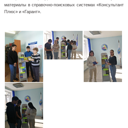
материалы в справочно-поисковых системах «Консультант
Библиотека
Плюс» и «Гарант».
Студенческий совет
Студенческое научное общество
Социальная поддержка студентов
Центр содействия трудоустройству выпускников
График учебного процесса
Электронное обучение и дистанционные
образовательные технологии
Демонстрационный экзамен
Родителям
Образовательный кредит
Памятка обучающимся
КФ РГУ СоцТех