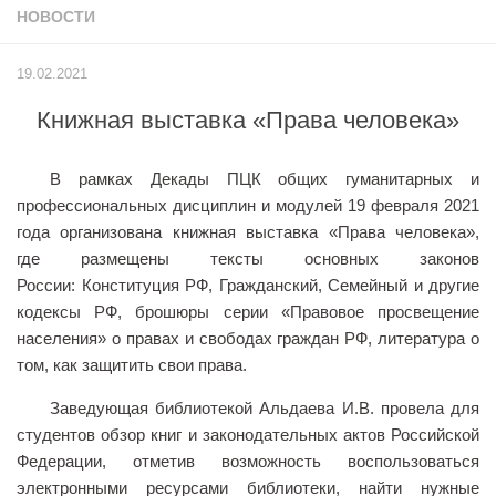
НОВОСТИ
Учёный совет
Филиалы
19.02.2021
История университета
Книжная выставка «Права человека»
Контакты РГУ СоцТех
Сведения об образовательной организации
В
рамках Декады
ПЦК
общих гуманитарных и
Абитуриенту
профессиональных дисциплин и модулей 19 февраля 2021
года
организована книжная выставка «
Права человека»,
Рейтинговые списки
где
размещены тексты основных законов
Рекомендованные к зачислению
России:
Конституция РФ, Гражданский, Семейный и другие
кодексы РФ, брошюры серии «Правовое просвещение
Приказы о зачислении
населения» о правах и свободах граждан РФ, литература о
Студенту
том, как защитить свои права.
Личный кабинет
Заведующая библиотекой
Альдаева
И.В. провела для
Расписание учебных занятий студентов на 2-ое
студентов
обзор
книг и з
аконодательных актов Российской
полугодие
Федерации, отметив возможность воспользоваться
электронными ресурсами библиотеки, найти нужные
Коллективные творческие дела