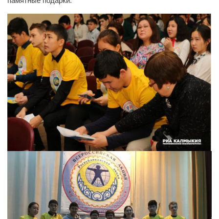
памятные подарки.
Педагогические чтения памяти Т.Н. Чедыровой
ПЦК
ДПО
Лицензия
Рабочие программы
Перечень ДПО
Музей КФ РГУ СоцТех
Материалы научно-практических конференций
Наставничество
Нормативные документы
Фото галерея
Наши выпускники
НОКО
ФП “Молодые профессионалы”