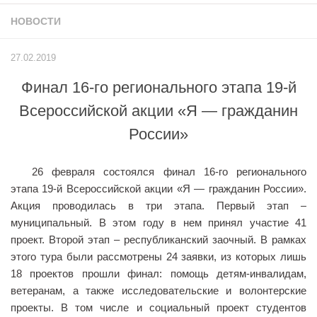
Учёный совет
НОВОСТИ
Филиалы
История университета
27.02.2019
Контакты РГУ СоцТех
Финал 16-го регионального этапа 19-й
Сведения об образовательной организации
Всероссийской акции «Я — гражданин
Абитуриенту
России»
Рейтинговые списки
26 февраля состоялся финал 16-го регионального
Рекомендованные к зачислению
этапа 19-й Всероссийской акции «Я — гражданин России».
Приказы о зачислении
Акция проводилась в три этапа. Первый этап –
муниципальный. В этом году в нем принял участие 41
Студенту
проект. Второй этап – республиканский заочный. В рамках
Личный кабинет
этого тура были рассмотрены 24 заявки, из которых лишь
18 проектов прошли финал: помощь детям-инвалидам,
Расписание учебных занятий студентов на 2-ое
ветеранам, а также исследовательские и волонтерские
полугодие
проекты. В том числе и социальный проект студентов
Коллективные творческие дела