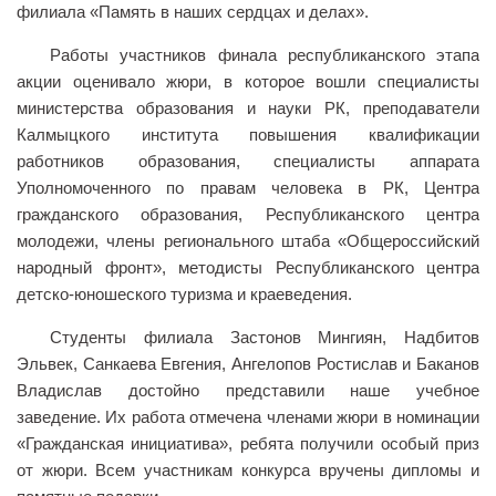
филиала «Память в наших сердцах и делах».
Библиотека
Работы участников финала республиканского этапа
Студенческий совет
акции оценивало жюри, в которое вошли специалисты
Студенческое научное общество
министерства образования и науки РК, преподаватели
Калмыцкого института повышения квалификации
Социальная поддержка студентов
работников образования, специалисты аппарата
Центр содействия трудоустройству выпускников
Уполномоченного по правам человека в РК, Центра
гражданского образования, Республиканского центра
График учебного процесса
молодежи, члены регионального штаба «Общероссийский
Электронное обучение и дистанционные
народный фронт», методисты Республиканского центра
образовательные технологии
детско-юношеского туризма и краеведения.
Демонстрационный экзамен
Студенты филиала Застонов Мингиян, Надбитов
Родителям
Эльвек, Санкаева Евгения, Ангелопов Ростислав и Баканов
Образовательный кредит
Владислав достойно представили наше учебное
заведение. Их работа отмечена членами жюри в номинации
Памятка обучающимся
«Гражданская инициатива», ребята получили особый приз
КФ РГУ СоцТех
от жюри. Всем участникам конкурса вручены дипломы и