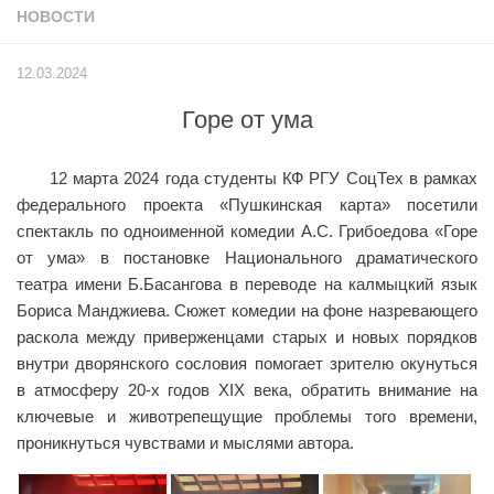
НОВОСТИ
Учёный совет
Филиалы
12.03.2024
История университета
Горе от ума
Контакты РГУ СоцТех
Сведения об образовательной организации
12 марта 2024 года студенты КФ РГУ СоцТех в рамках
Абитуриенту
федерального проекта «Пушкинская карта» посетили
спектакль по одноименной комедии А.С. Грибоедова «Горе
Рейтинговые списки
от ума» в постановке Национального драматического
Рекомендованные к зачислению
театра имени Б.Басангова в переводе на калмыцкий язык
Бориса Манджиева. Сюжет комедии на фоне назревающего
Приказы о зачислении
раскола между приверженцами старых и новых порядков
Студенту
внутри дворянского сословия помогает зрителю окунуться
в атмосферу 20-х годов XIX века, обратить внимание на
Личный кабинет
ключевые и животрепещущие проблемы того времени,
Расписание учебных занятий студентов на 2-ое
проникнуться чувствами и мыслями автора.
полугодие
Коллективные творческие дела