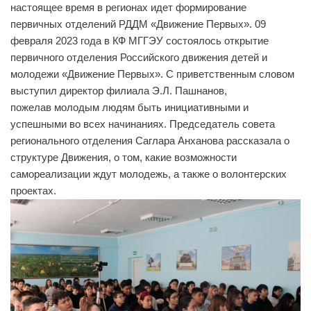
настоящее время в регионах идет формирование
Библиотека
первичных отделений РДДМ «Движение Первых». 09
февраля 2023 года в КФ МГГЭУ состоялось открытие
Студенческий совет
первичного отделения Российского движения детей и
Студенческое научное общество
молодежи «Движение Первых». С приветственным словом
Социальная поддержка студентов
выступил директор филиала Э.Л. Пашнанов,
пожелав молодым людям быть инициативными и
Центр содействия трудоустройству выпускников
успешными во всех начинаниях. Председатель совета
График учебного процесса
регионального отделения Саглара Анханова рассказала о
структуре Движения, о том, какие возможности
Электронное обучение и дистанционные
образовательные технологии
самореализации ждут молодежь, а также о волонтерских
проектах.
Демонстрационный экзамен
Родителям
Образовательный кредит
Памятка обучающимся
КФ РГУ СоцТех