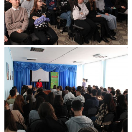
Педагогические чтения памяти Т.Н. Чедыровой
ПЦК
ДПО
Лицензия
Рабочие программы
Перечень ДПО
Музей КФ РГУ СоцТех
Материалы научно-практических конференций
Наставничество
Нормативные документы
Фото галерея
Наши выпускники
НОКО
ФП “Молодые профессионалы”