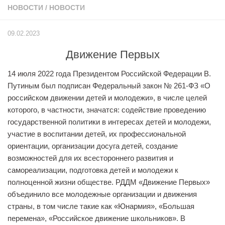
НОВОСТИ
Учёный совет
/
НОВОСТИ
Филиалы
09.02.2023
История университета
Движение Первых
Контакты РГУ СоцТех
14 июля 2022 года Президентом Российской Федерации В.
Сведения об образовательной организации
Путиным был подписан Федеральный закон № 261-ФЗ «О
Абитуриенту
российском движении детей и молодежи», в числе целей
которого, в частности, значатся: содействие проведению
Рейтинговые списки
государственной политики в интересах детей и молодежи,
Рекомендованные к зачислению
участие в воспитании детей, их профессиональной
Приказы о зачислении
ориентации, организации досуга детей, создание
возможностей для их всестороннего развития и
Студенту
самореализации, подготовка детей и молодежи к
Личный кабинет
полноценной жизни обществе. РДДМ «Движение Первых»
объединило все молодежные организации и движения
Расписание учебных занятий студентов на 2-ое
страны, в том числе такие как «Юнармия», «Большая
полугодие
перемена», «Российское движение школьников». В
Коллективные творческие дела