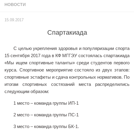
НОВОСТИ
Учёный совет
Филиалы
15.09.2017
История университета
Спартакиада
Контакты РГУ СоцТех
Сведения об образовательной организации
С целью укрепления здоровья и популяризации спорта
Абитуриенту
15 сентября 2017 года в КФ МГГЭУ состоялась спартакиада
«Мы ищем спортивные таланты» среди студентов первого
Рейтинговые списки
курса. Спортивное мероприятие состояло из двух этапов:
Рекомендованные к зачислению
спортивные эстафеты и сдача контрольных нормативов. По
итогам спортивных состязаний места распределились
Приказы о зачислении
следующим образом:
Студенту
1 место – команда группы ИП-1
Личный кабинет
2 место – команда группы ПС-1
Расписание учебных занятий студентов на 2-ое
полугодие
3 место – команда группы БК-1.
Коллективные творческие дела