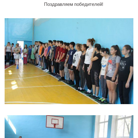
Поздравляем победителей!
Библиотека
Студенческий совет
Студенческое научное общество
Социальная поддержка студентов
Центр содействия трудоустройству выпускников
График учебного процесса
Электронное обучение и дистанционные
образовательные технологии
Демонстрационный экзамен
Родителям
Образовательный кредит
Памятка обучающимся
КФ РГУ СоцТех