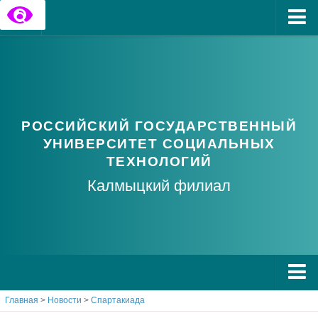
Главная
Государственные информационные ресурсы
Обратная связь
РОССИЙСКИЙ ГОСУДАРСТВЕННЫЙ
Часто задаваемые вопросы
УНИВЕРСИТЕТ СОЦИАЛЬНЫХ
ТЕХНОЛОГИЙ
Калмыцкий филиал
Главная
>
Новости
>
Спартакиада
О РГУ СоцТех