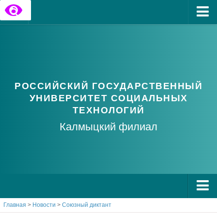
Главная
Государственные информационные ресурсы
Обратная связь
РОССИЙСКИЙ ГОСУДАРСТВЕННЫЙ
Часто задаваемые вопросы
УНИВЕРСИТЕТ СОЦИАЛЬНЫХ
ТЕХНОЛОГИЙ
Калмыцкий филиал
Главная
>
Новости
>
Союзный диктант
О РГУ СоцТех