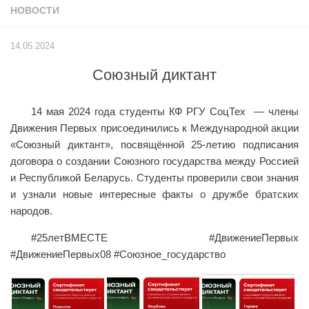
НОВОСТИ
Учёный совет
Филиалы
14.05.2024
История университета
Союзный диктант
Контакты РГУ СоцТех
Сведения об образовательной организации
14 мая 2024 года студенты КФ РГУ СоцТех — члены
Абитуриенту
Движения Первых присоединились к Международной акции
«Союзный диктант», посвящённой 25-летию подписания
Рейтинговые списки
договора о создании Союзного государства между Россией
Рекомендованные к зачислению
и Республикой Беларусь. Студенты проверили свои знания
и узнали новые интересные факты о дружбе братских
Приказы о зачислении
народов.
Студенту
#25летВМЕСТЕ #ДвижениеПервых
Личный кабинет
#ДвижениеПервых08 #Союзное_государство
Расписание учебных занятий студентов на 2-ое
полугодие
Коллективные творческие дела