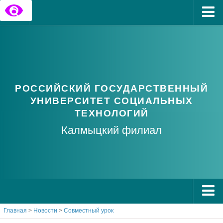
Главная
Государственные информационные ресурсы
Обратная связь
РОССИЙСКИЙ ГОСУДАРСТВЕННЫЙ
Часто задаваемые вопросы
УНИВЕРСИТЕТ СОЦИАЛЬНЫХ
ТЕХНОЛОГИЙ
Калмыцкий филиал
Главная
>
Новости
>
Совместный урок
О РГУ СоцТех