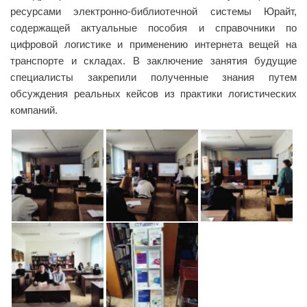
ресурсами электронно-библиотечной системы Юрайт,
Библиотека
содержащей актуальные пособия и справочники по
Студенческий совет
цифровой логистике и применению интернета вещей на
транспорте и складах. В заключение занятия будущие
Студенческое научное общество
специалисты закрепили полученные знания путем
Социальная поддержка студентов
обсуждения реальных кейсов из практики логистических
компаний.
Центр содействия трудоустройству выпускников
График учебного процесса
Электронное обучение и дистанционные
образовательные технологии
Демонстрационный экзамен
Родителям
Образовательный кредит
Памятка обучающимся
КФ РГУ СоцТех