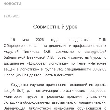
НОВОСТИ
Учёный совет
Филиалы
19.05.2026
История университета
Совместный урок
Контакты РГУ СоцТех
Сведения об образовательной организации
19 мая 2026 года преподаватель ПЦК
Абитуриенту
Общепрофессиональных дисциплин и профессиональных
модулей Тиминова О.В. совместно с заведующей
Рейтинговые списки
библиотекой Бевиновой И.В. провели совместный урок по
Рекомендованные к зачислению
дисциплине «Цифровая логистика» по теме «Интернет
вещей в логистике» в группе Л-2 специальности 38.02.03
Приказы о зачислении
Операционная деятельность в логистике.
Студенту
Студенты изучили применение технологий интернета
Личный кабинет
вещей (IoT) для оптимизации логистических процессов:
Расписание учебных занятий студентов на 2-ое
мониторинг грузов в реальном времени, управление
полугодие
складским оборудованием, автоматизация маршрутизации.
Заведующая библиотекой ознакомила обучающихся с
Коллективные творческие дела