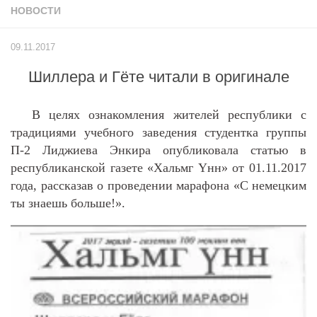
НОВОСТИ
Учёный совет
Филиалы
09.11.2017
История университета
Шиллера и Гёте читали в оригинале
Контакты РГУ СоцТех
Сведения об образовательной организации
В целях ознакомления жителей республики с
Абитуриенту
традициями учебного заведения студентка группы
П-2 Лиджиева Энкира опубликовала статью в
Рейтинговые списки
республиканской газете «Хальмг
Y
нн» от 01.11.2017
Рекомендованные к зачислению
года, рассказав о проведении марафона «С немецким
ты знаешь больше!».
Приказы о зачислении
Студенту
Личный кабинет
Расписание учебных занятий студентов на 2-ое
полугодие
Коллективные творческие дела