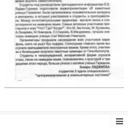
Педагогические чтения памяти Т.Н. Чедыровой
ПЦК
ДПО
Лицензия
Рабочие программы
Перечень ДПО
Музей КФ РГУ СоцТех
Материалы научно-практических конференций
Наставничество
Нормативные документы
Фото галерея
Наши выпускники
НОКО
ФП “Молодые профессионалы”