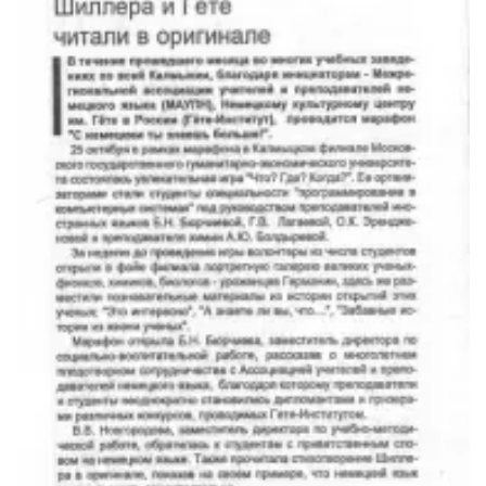
Библиотека
Студенческий совет
Студенческое научное общество
Социальная поддержка студентов
Центр содействия трудоустройству выпускников
График учебного процесса
Электронное обучение и дистанционные
образовательные технологии
Демонстрационный экзамен
Родителям
Образовательный кредит
Памятка обучающимся
КФ РГУ СоцТех