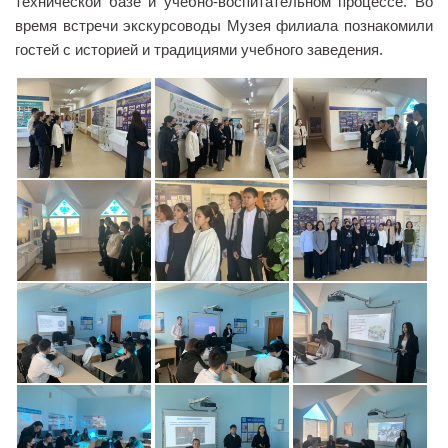
технической базе и учебно-воспитательном процессе. Во
время встречи экскурсоводы Музея филиала познакомили
Библиотека
гостей с историей и традициями учебного заведения.
Студенческий совет
Студенческое научное общество
Социальная поддержка студентов
Центр содействия трудоустройству выпускников
График учебного процесса
Электронное обучение и дистанционные
образовательные технологии
Демонстрационный экзамен
Родителям
Образовательный кредит
Памятка обучающимся
КФ РГУ СоцТех