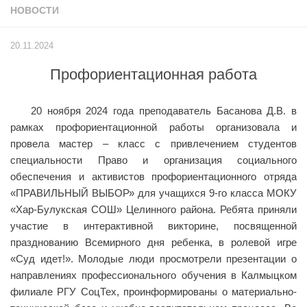
НОВОСТИ
Учёный совет
Филиалы
20.11.2024
История университета
Профориентационная работа
Контакты РГУ СоцТех
Сведения об образовательной организации
20 ноября 2024 года преподаватель Басанова Д.В. в
Абитуриенту
рамках профориентационной работы организовала и
провела мастер – класс с привлечением студентов
Рейтинговые списки
специальности Право и организация социального
Рекомендованные к зачислению
обеспечения и активистов профориентационного отряда
«ПРАВИЛЬНЫЙ ВЫБОР» для учащихся 9-го класса МОКУ
Приказы о зачислении
«Хар-Булукская СОШ» Целинного района. Ребята приняли
Студенту
участие в интерактивной викторине, посвященной
празднованию Всемирного дня ребенка, в ролевой игре
Личный кабинет
«Суд идет!». Молодые люди просмотрели презентации о
Расписание учебных занятий студентов на 2-ое
направлениях профессионального обучения в Калмыцком
полугодие
филиале РГУ СоцТех, проинформированы о материально-
Коллективные творческие дела