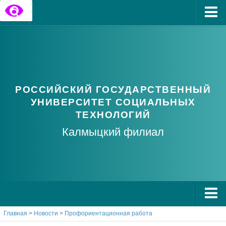
Главная
Государственные информационные ресурсы
Обратная связь
РОССИЙСКИЙ ГОСУДАРСТВЕННЫЙ
Часто задаваемые вопросы
УНИВЕРСИТЕТ СОЦИАЛЬНЫХ
ТЕХНОЛОГИЙ
Калмыцкий филиал
Главная
>
Новости
>
Профориентационная работа
О РГУ СоцТех