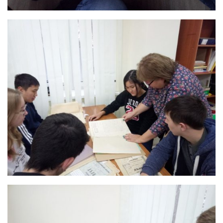
Педагогические чтения памяти Т.Н. Чедыровой
ПЦК
ДПО
Лицензия
Рабочие программы
Перечень ДПО
Музей КФ РГУ СоцТех
Материалы научно-практических конференций
Наставничество
Нормативные документы
Фото галерея
Наши выпускники
НОКО
ФП “Молодые профессионалы”