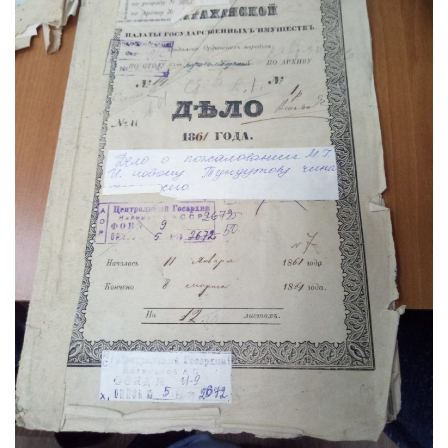
Библиотека
Студенческий совет
Студенческое научное общество
Социальная поддержка студентов
Центр содействия трудоустройству выпускников
График учебного процесса
Электронное обучение и дистанционные
образовательные технологии
Демонстрационный экзамен
Родителям
Образовательный кредит
Памятка обучающимся
КФ РГУ СоцТех