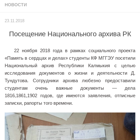
НОВОСТИ
Учёный совет
Филиалы
23.11.2018
История университета
Посещение Национального архива РК
Контакты РГУ СоцТех
Сведения об образовательной организации
22 ноября 2018 года в рамках социального проекта
Абитуриенту
«Память в сердцах и делах» студенты КФ МГГЭУ посетили
Национальный архив Республики Калмыкия с целью
Рейтинговые списки
исследования документов о жизни и деятельности Д.
Рекомендованные к зачислению
Тундутова. Сотрудники архива любезно предоставили
студентам очень важные документы — дела
Приказы о зачислении
1816,1861,1902 годов, где имеются заявления, отписные
Студенту
записки, рапорты того времени.
Личный кабинет
Расписание учебных занятий студентов на 2-ое
полугодие
Коллективные творческие дела