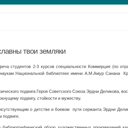
славны твои земляки
реча студентов 2-3 курсов специальности Коммерция (по отр
 наукам Национальной библиотеке имени А.М.Амур Санана К
оического подвига Героя Советского Союза Эрдни Деликова, во
ркнущему подвигу, стойкости и мужеству.
исутствующим о детстве и боевом пути сержанта Эрдни Делик
м подвиге.
а библиографический обзор художественных произведений к