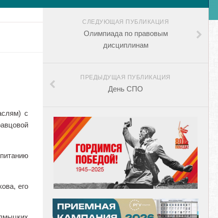
СЛЕДУЮЩАЯ ПУБЛИКАЦИЯ
Олимпиада по правовым
дисциплинам
ПРЕДЫДУЩАЯ ПУБЛИКАЦИЯ
День СПО
аслям) с
равцовой
спитанию
ова, его
алмыцких