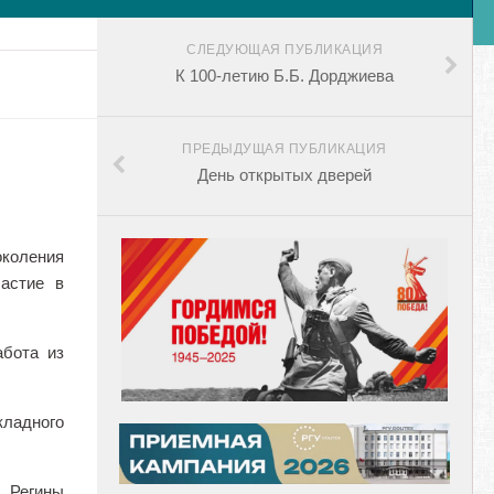
СЛЕДУЮЩАЯ ПУБЛИКАЦИЯ
К 100-летию Б.Б. Дорджиева
ПРЕДЫДУЩАЯ ПУБЛИКАЦИЯ
День открытых дверей
околения
астие в
абота из
кладного
й Регины