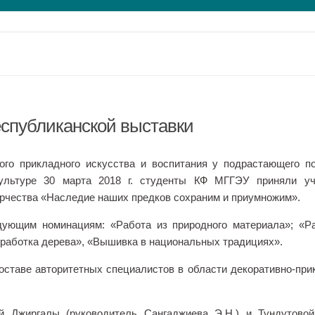
спубликанской выставки
ого прикладного искусства и воспитания у подрастающего п
ультуре 30 марта 2018 г. студенты КФ МГГЭУ приняли уч
орчества «Наследие наших предков сохраним и приумножим».
ующим номинациям: «Работа из природного материала»; «Р
работка дерева», «Вышивка в национальных традициях».
ставе авторитетных специалистов в области декоративно-при
й Джиргалы (руководитель Сангаджиева Э.Н.) и Тундутово