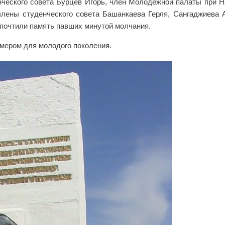
нческого совета Бурцев Игорь, член Молодежной палаты при 
лены студенческого совета Башанкаева Герля, Сангаджиева 
 почтили память павших минутой молчания.
имером для молодого поколения.