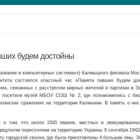
вших будем достойны
ирование в компьютерных системах») Калмыцкого филиала Мос
ерситета состоялся классный час «Памяти павших будем до
иях, связанных с расстрелом мирных жителей и партизан в Э
ши посетили музей МБОУ СОШ № 2, где познакомились с био
изанских сражениях на территории Калмыкии. В память о них
 о том, что около 1500 евреев, местных и эвакуированны
едлогом переселения на территорию Украины 9 сентября 1942г
сту городской свалки, где были приготовлены 4 большие ямы. 