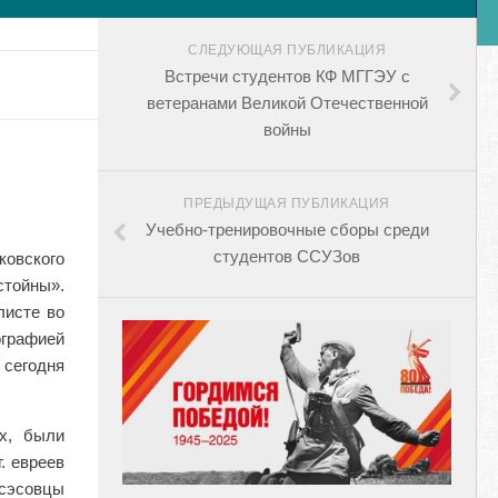
СЛЕДУЮЩАЯ ПУБЛИКАЦИЯ
Встречи студентов КФ МГГЭУ с
ветеранами Великой Отечественной
войны
ПРЕДЫДУЩАЯ ПУБЛИКАЦИЯ
Учебно-тренировочные сборы среди
студентов ССУЗов
ковского
стойны».
листе во
графией
 сегодня
х, были
. евреев
Эсэсовцы