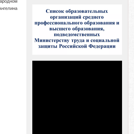
Народном
Ангелина