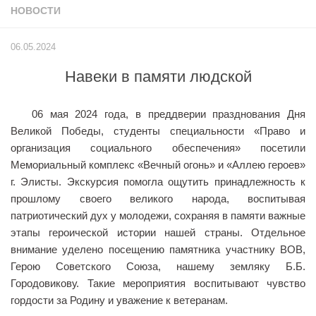
НОВОСТИ
Учёный совет
Филиалы
06.05.2024
История университета
Навеки в памяти людской
Контакты РГУ СоцТех
Сведения об образовательной организации
06 мая 2024 года, в преддверии празднования Дня
Абитуриенту
Великой Победы, студенты специальности «Право и
организация социального обеспечения» посетили
Рейтинговые списки
Мемориальный комплекс «Вечный огонь» и «Аллею героев»
Рекомендованные к зачислению
г. Элисты. Экскурсия помогла ощутить принадлежность к
прошлому своего великого народа, воспитывая
Приказы о зачислении
патриотический дух у молодежи, сохраняя в памяти важные
Студенту
этапы героической истории нашей страны. Отдельное
внимание уделено посещению памятника участнику ВОВ,
Личный кабинет
Герою Советского Союза, нашему земляку Б.Б.
Расписание учебных занятий студентов на 2-ое
Городовикову. Такие мероприятия воспитывают чувство
полугодие
гордости за Родину и уважение к ветеранам.
Коллективные творческие дела