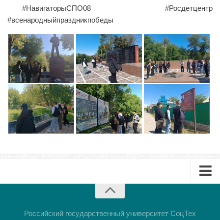
#НавигаторыСПО08 #Росдетцентр
Библиотека
#всенародныйпраздникпобеды
Студенческий совет
Студенческое научное общество
Социальная поддержка студентов
Центр содействия трудоустройству выпускников
График учебного процесса
Электронное обучение и дистанционные
образовательные технологии
Демонстрационный экзамен
Родителям
Образовательный кредит
Памятка обучающимся
Буклет
КФ РГУ СоцТех
Презентация
Российский государственный университет СоцТех