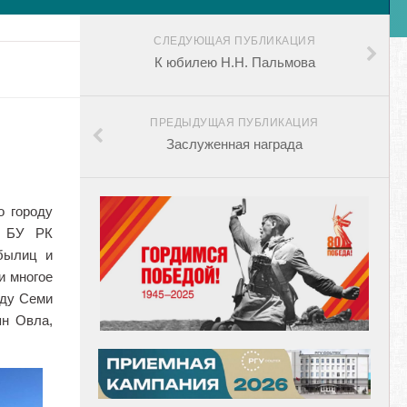
СЛЕДУЮЩАЯ ПУБЛИКАЦИЯ
К юбилею Н.Н. Пальмова
ПРЕДЫДУЩАЯ ПУБЛИКАЦИЯ
Заслуженная награда
о городу
к БУ РК
былиц и
и многое
оду Семи
ян Овла,