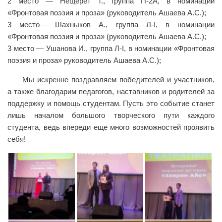
2 место — Нещерет Т., группа П-2А, в номинации
«Фронтовая поэзия и проза» (руководитель Ашаева А.С.);
Библиотека
3 место— Шахныков А., группа Л-І, в номинации
Студенческий совет
«Фронтовая поэзия и проза» (руководитель Ашаева А.С.);
Студенческое научное общество
3 место — Ушанова И., группа Л-І, в номинации «Фронтовая
поэзия и проза» руководитель Ашаева А.С.);
Социальная поддержка студентов
Мы искренне поздравляем победителей и участников,
Центр содействия трудоустройству выпускников
а также благодарим педагогов, наставников и родителей за
График учебного процесса
поддержку и помощь студентам. Пусть это событие станет
Электронное обучение и дистанционные
лишь началом большого творческого пути каждого
образовательные технологии
студента, ведь впереди еще много возможностей проявить
Демонстрационный экзамен
себя!
Родителям
Образовательный кредит
Памятка обучающимся
КФ РГУ СоцТех