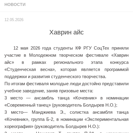
НОВОСТИ
Учёный совет
Филиалы
12.05.2026
История университета
Хаврин айс
Контакты РГУ СоцТех
Сведения об образовательной организации
12 мая 2026 года студенты КФ РГУ СоцТех приняли
Абитуриенту
участие в Молодежном творческом фестивале «Хаврин
айс» в рамках регионального этапа конкурса
Рейтинговые списки
«Студенческая весна», которая является программой
Рекомендованные к зачислению
поддержки и развития студенческого творчества.
По итогам фестиваля молодые люди достойно представили
Приказы о зачислении
учебное заведение, заняв призовые места:
Студенту
3 место — ансамбль танца «Кочевник» в номинации
«Современный танец» (руководитель Болдырев Н.О.);
Личный кабинет
3 место— Манджиева Э., солистка ансамбля танца
Расписание учебных занятий студентов на 2-ое
«Кочевник», группа Б-2, в номинации «Экспериментальная
полугодие
хореография» (руководитель Болдырев Н.О.):
Коллективные творческие дела