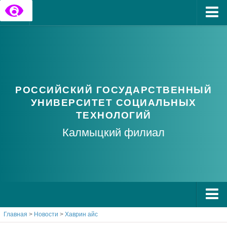
Главная
Государственные информационные ресурсы
Обратная связь
РОССИЙСКИЙ ГОСУДАРСТВЕННЫЙ
Часто задаваемые вопросы
УНИВЕРСИТЕТ СОЦИАЛЬНЫХ
ТЕХНОЛОГИЙ
Калмыцкий филиал
Главная
>
Новости
>
Хаврин айс
О РГУ СоцТех