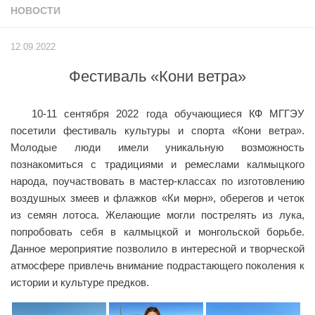
НОВОСТИ
Учёный совет
Филиалы
12.09.2022
История университета
Фестиваль «Кони ветра»
Контакты РГУ СоцТех
Сведения об образовательной организации
10-11 сентября 2022 года обучающиеся КФ МГГЭУ
Абитуриенту
посетили фестиваль культуры и спорта «Кони ветра».
Молодые люди имели уникальную возможность
Рейтинговые списки
познакомиться с традициями и ремеслами калмыцкого
Рекомендованные к зачислению
народа, поучаствовать в мастер-классах по изготовлению
воздушных змеев и флажков «Ки мөрн», оберегов и четок
Приказы о зачислении
из семян лотоса. Желающие могли пострелять из лука,
Студенту
попробовать себя в калмыцкой и монгольской борьбе.
Данное мероприятие позволило в интересной и творческой
Личный кабинет
атмосфере привлечь внимание подрастающего поколения к
Расписание учебных занятий студентов на 2-ое
истории и культуре предков.
полугодие
Коллективные творческие дела