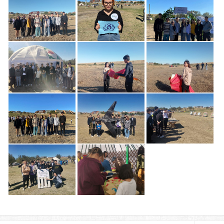
Библиотека
Студенческий совет
Студенческое научное общество
Социальная поддержка студентов
Центр содействия трудоустройству выпускников
График учебного процесса
Электронное обучение и дистанционные
образовательные технологии
Демонстрационный экзамен
Родителям
Образовательный кредит
Памятка обучающимся
КФ РГУ СоцТех