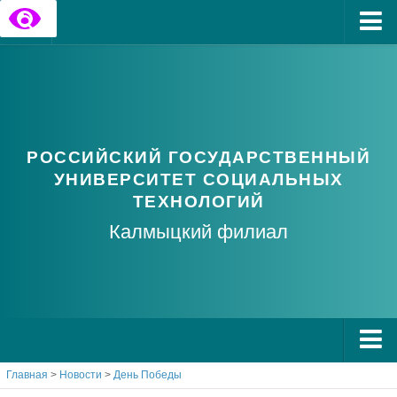
Главная
Государственные информационные ресурсы
Обратная связь
РОССИЙСКИЙ ГОСУДАРСТВЕННЫЙ
Часто задаваемые вопросы
УНИВЕРСИТЕТ СОЦИАЛЬНЫХ
ТЕХНОЛОГИЙ
Калмыцкий филиал
Главная
>
Новости
>
День Победы
О РГУ СоцТех