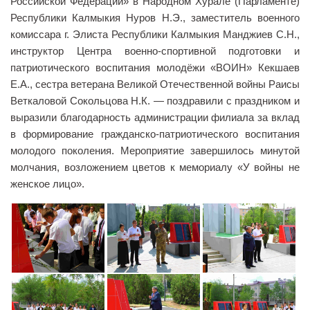
Российской Федерации» в Народном Хурале (Парламенте)
Республики Калмыкия Нуров Н.Э., заместитель военного
Библиотека
комиссара г. Элиста Республики Калмыкия Манджиев С.Н.,
Студенческий совет
инструктор Центра военно-спортивной подготовки и
Студенческое научное общество
патриотического воспитания молодёжи «ВОИН» Кекшаев
Е.А., сестра ветерана Великой Отечественной войны Раисы
Социальная поддержка студентов
Веткаловой Сокольцова Н.К. — поздравили с праздником и
Центр содействия трудоустройству выпускников
выразили благодарность администрации филиала за вклад
в формирование гражданско-патриотического воспитания
График учебного процесса
молодого поколения. Мероприятие завершилось минутой
Электронное обучение и дистанционные
молчания, возложением цветов к мемориалу «У войны не
образовательные технологии
женское лицо».
Демонстрационный экзамен
Родителям
Образовательный кредит
Памятка обучающимся
КФ РГУ СоцТех