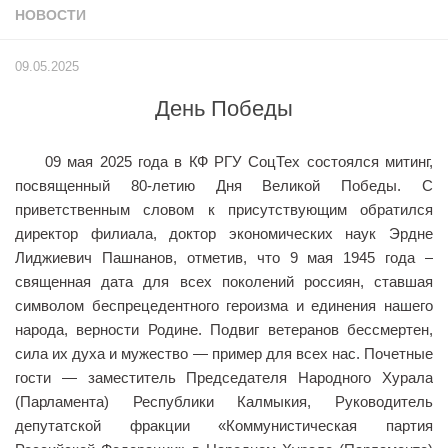
НОВОСТИ
Учёный совет
Филиалы
09.05.2025
История университета
День Победы
Контакты РГУ СоцТех
Сведения об образовательной организации
09 мая 2025 года в КФ РГУ СоцТех состоялся митинг,
Абитуриенту
посвященный 80-летию Дня Великой Победы. С
приветственным словом к присутствующим обратился
Рейтинговые списки
директор филиала, доктор экономических наук Эрдне
Рекомендованные к зачислению
Лиджиевич Пашнанов, отметив, что 9 мая 1945 года –
священная дата для всех поколений россиян, ставшая
Приказы о зачислении
символом беспрецедентного героизма и единения нашего
Студенту
народа, верности Родине. Подвиг ветеранов бессмертен,
сила их духа и мужество — пример для всех нас. Почетные
Личный кабинет
гости — заместитель Председателя Народного Хурала
Расписание учебных занятий студентов на 2-ое
(Парламента) Республики Калмыкия, Руководитель
полугодие
депутатской фракции «Коммунистическая партия
Коллективные творческие дела