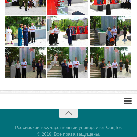
Педагогические чтения памяти Т.Н. Чедыровой
ПЦК
ДПО
Лицензия
Рабочие программы
Перечень ДПО
Музей КФ РГУ СоцТех
Материалы научно-практических конференций
Наставничество
Нормативные документы
Фото галерея
Наши выпускники
Буклет
НОКО
Презентация
Российский государственный университет СоцТех
ФП “Молодые профессионалы”
© 2018. Все права защищены.