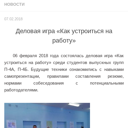
НОВОСТИ
Учёный совет
Филиалы
07.02.2018
История университета
Деловая игра «Как устроиться на
Контакты РГУ СоцТех
работу»
Сведения об образовательной организации
Абитуриенту
06 февраля 2018 года состоялась деловая игра «Как
устроиться на работу» среди студентов выпускных групп
Рейтинговые списки
П-4А, П-4Б. Будущие техники ознакомились с навыками
Рекомендованные к зачислению
самопрезентации, правилами составления резюме,
Приказы о зачислении
нормами собеседования с потенциальными
работодателями.
Студенту
Личный кабинет
Расписание учебных занятий студентов на 2-ое
полугодие
Коллективные творческие дела