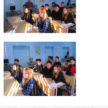
Библиотека
Студенческий совет
Студенческое научное общество
Социальная поддержка студентов
Центр содействия трудоустройству выпускников
График учебного процесса
Электронное обучение и дистанционные
образовательные технологии
Демонстрационный экзамен
Родителям
Образовательный кредит
Памятка обучающимся
КФ РГУ СоцТех