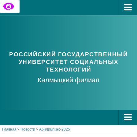
Главная
Государственные информационные ресурсы
Обратная связь
РОССИЙСКИЙ ГОСУДАРСТВЕННЫЙ
Часто задаваемые вопросы
УНИВЕРСИТЕТ СОЦИАЛЬНЫХ
ТЕХНОЛОГИЙ
Калмыцкий филиал
Главная
>
Новости
>
Абилимпикс-2025
О РГУ СоцТех