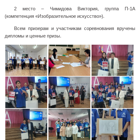
Педагогические чтения памяти Т.Н. Чедыровой
2 место – Чимидова Виктория, группа П-1А
ПЦК
(компетенция «Изобразительное искусство»).
ДПО
Всем призерам и участникам соревнования вручены
Лицензия
дипломы и ценные призы.
Рабочие программы
Перечень ДПО
Музей КФ РГУ СоцТех
Материалы научно-практических конференций
Наставничество
Нормативные документы
Фото галерея
Наши выпускники
НОКО
ФП “Молодые профессионалы”