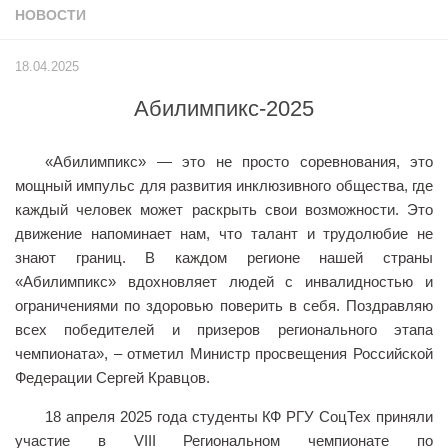
НОВОСТИ
Учёный совет
Филиалы
18.04.2025
История университета
Абилимпикс-2025
Контакты РГУ СоцТех
Сведения об образовательной организации
«Абилимпикс» — это не просто соревнования, это
Абитуриенту
мощный импульс для развития инклюзивного общества, где
каждый человек может раскрыть свои возможности. Это
Рейтинговые списки
движение напоминает нам, что талант и трудолюбие не
Рекомендованные к зачислению
знают границ. В каждом регионе нашей страны
«Абилимпикс» вдохновляет людей с инвалидностью и
Приказы о зачислении
ограничениями по здоровью поверить в себя. Поздравляю
Студенту
всех победителей и призеров регионального этапа
чемпионата», – отметил Министр просвещения Российской
Личный кабинет
Федерации Сергей Кравцов.
Расписание учебных занятий студентов на 2-ое
полугодие
18 апреля 2025 года студенты КФ РГУ СоцТех приняли
участие в VIII Региональном чемпионате по
Коллективные творческие дела