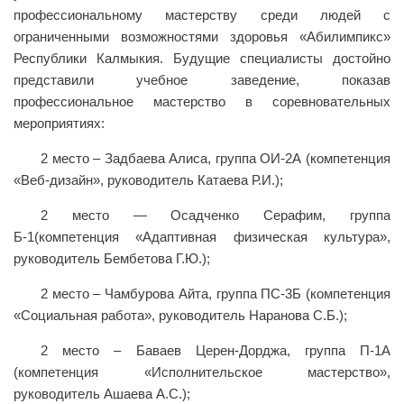
профессиональному мастерству среди людей с
Библиотека
ограниченными возможностями здоровья «Абилимпикс»
Студенческий совет
Республики Калмыкия. Будущие специалисты достойно
представили учебное заведение, показав
Студенческое научное общество
профессиональное мастерство в соревновательных
Социальная поддержка студентов
мероприятиях:
Центр содействия трудоустройству выпускников
2 место – Задбаева Алиса, группа ОИ-2А (компетенция
График учебного процесса
«Веб-дизайн», руководитель Катаева Р.И.);
Электронное обучение и дистанционные
2 место — Осадченко Серафим, группа
образовательные технологии
Б-1(компетенция «Адаптивная физическая культура»,
Демонстрационный экзамен
руководитель Бембетова Г.Ю.);
Родителям
2 место – Чамбурова Айта, группа ПС-3Б (компетенция
Образовательный кредит
«Социальная работа», руководитель Наранова С.Б.);
Памятка обучающимся
2 место – Баваев Церен-Дорджа, группа П-1А
КФ РГУ СоцТех
(компетенция «Исполнительское мастерство»,
руководитель Ашаева А.С.);