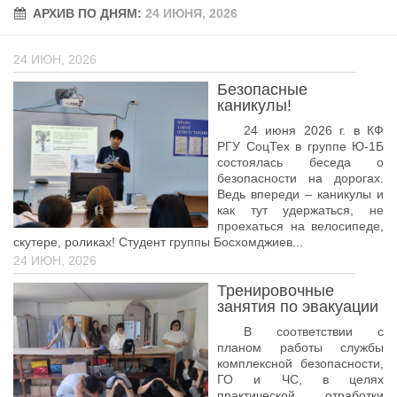
АРХИВ ПО ДНЯМ:
Учёный совет
24 ИЮНЯ, 2026
Филиалы
24 ИЮН, 2026
История университета
Безопасные
Контакты РГУ СоцТех
каникулы!
Сведения об образовательной организации
24 июня 2026 г. в КФ
РГУ СоцТех в группе Ю-1Б
состоялась беседа о
Абитуриенту
безопасности на дорогах.
Ведь впереди – каникулы и
Рейтинговые списки
как тут удержаться, не
Рекомендованные к зачислению
проехаться на велосипеде,
скутере, роликах! Студент группы Босхомджиев...
Приказы о зачислении
24 ИЮН, 2026
Студенту
Тренировочные
занятия по эвакуации
Личный кабинет
В соответствии с
Расписание учебных занятий студентов на 2-ое
планом работы службы
полугодие
комплексной безопасности,
ГО и ЧС, в целях
Коллективные творческие дела
практической отработки