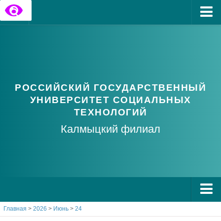
Главная
Государственные информационные ресурсы
Обратная связь
РОССИЙСКИЙ ГОСУДАРСТВЕННЫЙ
Часто задаваемые вопросы
УНИВЕРСИТЕТ СОЦИАЛЬНЫХ
ТЕХНОЛОГИЙ
Калмыцкий филиал
Главная
>
2026
>
Июнь
>
24
О РГУ СоцТех