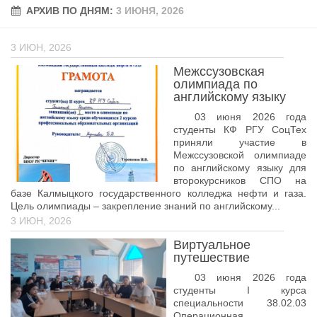
АРХИВ ПО ДНЯМ:
Учёный совет
3 ИЮНЯ, 2026
Филиалы
3 ИЮН, 2026
История университета
Межссузовская
Контакты РГУ СоцТех
олимпиада по
английскому языку
Сведения об образовательной организации
03 июня 2026 года
студенты КФ РГУ СоцТех
Абитуриенту
приняли участие в
Межссузовской олимпиаде
Рейтинговые списки
по английскому языку для
Рекомендованные к зачислению
второкурсников СПО на
базе Калмыцкого государственного колледжа нефти и газа.
Приказы о зачислении
Цель олимпиады – закрепление знаний по английскому...
3 ИЮН, 2026
Студенту
Виртуальное
Личный кабинет
путешествие
Расписание учебных занятий студентов на 2-ое
03 июня 2026 года
полугодие
студенты I курса
специальности 38.02.03
Коллективные творческие дела
Операционная