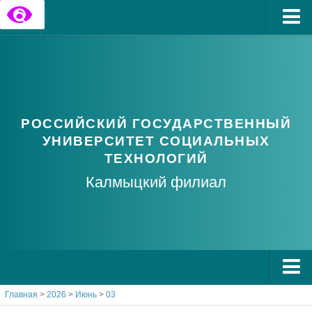
Главная
Государственные информационные ресурсы
Обратная связь
РОССИЙСКИЙ ГОСУДАРСТВЕННЫЙ
Часто задаваемые вопросы
УНИВЕРСИТЕТ СОЦИАЛЬНЫХ
ТЕХНОЛОГИЙ
Калмыцкий филиал
Главная
>
2026
>
Июнь
>
03
О РГУ СоцТех