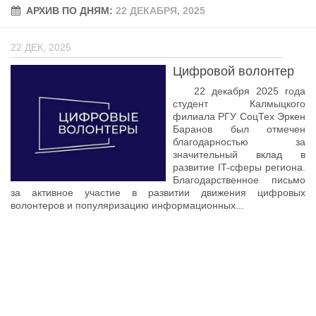
АРХИВ ПО ДНЯМ:
Учёный совет
22 ДЕКАБРЯ, 2025
Филиалы
22 ДЕК, 2025
История университета
Цифровой волонтер
Контакты РГУ СоцТех
22 декабря 2025 года
Сведения об образовательной организации
студент Калмыцкого
филиала РГУ СоцТех Эркен
Баранов был отмечен
Абитуриенту
благодарностью за
значительный вклад в
Рейтинговые списки
развитие IT-сферы региона.
Рекомендованные к зачислению
Благодарственное письмо
за активное участие в развитии движения цифровых
Приказы о зачислении
волонтеров и популяризацию информационных...
Студенту
Личный кабинет
Расписание учебных занятий студентов на 2-ое
полугодие
Коллективные творческие дела