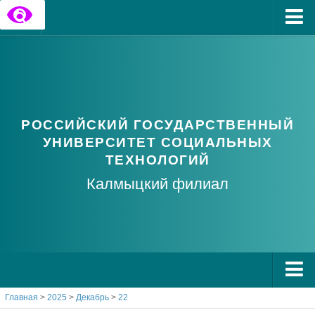
Главная
Государственные информационные ресурсы
Обратная связь
РОССИЙСКИЙ ГОСУДАРСТВЕННЫЙ
Часто задаваемые вопросы
УНИВЕРСИТЕТ СОЦИАЛЬНЫХ
ТЕХНОЛОГИЙ
Калмыцкий филиал
Главная
>
2025
>
Декабрь
>
22
О РГУ СоцТех