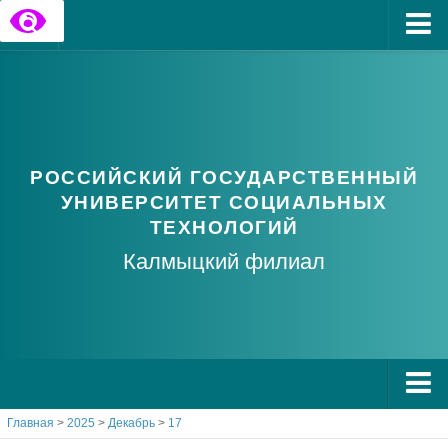
Главная
Государственные информационные ресурсы
Обратная связь
РОССИЙСКИЙ ГОСУДАРСТВЕННЫЙ
Часто задаваемые вопросы
УНИВЕРСИТЕТ СОЦИАЛЬНЫХ
ТЕХНОЛОГИЙ
Калмыцкий филиал
Главная
>
2025
>
Декабрь
>
17
О РГУ СоцТех