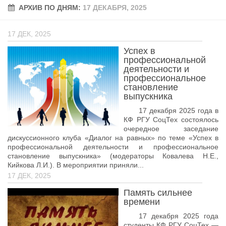
АРХИВ ПО ДНЯМ:
Учёный совет
17 ДЕКАБРЯ, 2025
Филиалы
17 ДЕК, 2025
История университета
Успех в
Контакты РГУ СоцТех
профессиональной
деятельности и
Сведения об образовательной организации
профессиональное
становление
Абитуриенту
выпускника
17 декабря 2025 года в
Рейтинговые списки
КФ РГУ СоцТех состоялось
Рекомендованные к зачислению
очередное заседание
дискуссионного клуба «Диалог на равных» по теме «Успех в
Приказы о зачислении
профессиональной деятельности и профессиональное
становление выпускника» (модераторы Ковалева Н.Е.,
Студенту
Кийкова Л.И.). В мероприятии приняли...
17 ДЕК, 2025
Личный кабинет
Память сильнее
Расписание учебных занятий студентов на 2-ое
времени
полугодие
17 декабря 2025 года
Коллективные творческие дела
студенты КФ РГУ СоцТех —