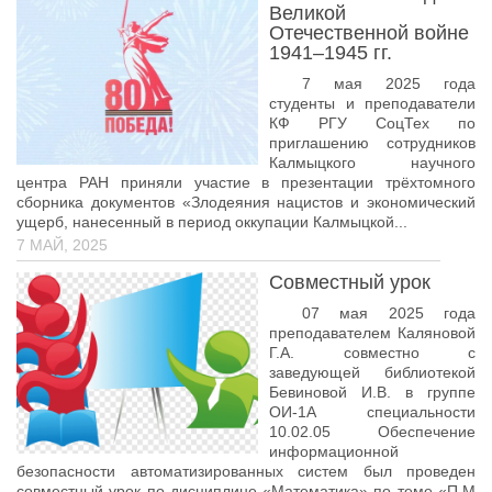
Педагогические чтения памяти Т.Н. Чедыровой
Великой
Отечественной войне
ПЦК
1941–1945 гг.
ДПО
7 мая 2025 года
студенты и преподаватели
Лицензия
КФ РГУ СоцТех по
приглашению сотрудников
Рабочие программы
Калмыцкого научного
Перечень ДПО
центра РАН приняли участие в презентации трёхтомного
сборника документов «Злодеяния нацистов и экономический
Музей КФ РГУ СоцТех
ущерб, нанесенный в период оккупации Калмыцкой...
7 МАЙ, 2025
Материалы научно-практических конференций
Совместный урок
Наставничество
07 мая 2025 года
Нормативные документы
преподавателем Каляновой
Г.А. совместно с
Фото галерея
заведующей библиотекой
Бевиновой И.В. в группе
Наши выпускники
ОИ-1А специальности
10.02.05 Обеспечение
НОКО
информационной
безопасности автоматизированных систем был проведен
ФП “Молодые профессионалы”
совместный урок по дисциплине «Математика» по теме «П.М