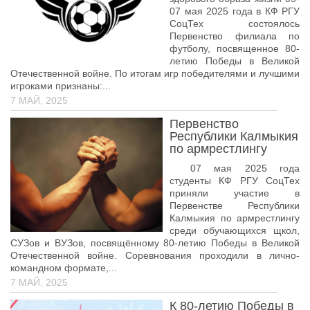
07 мая 2025 года в КФ РГУ
Библиотека
СоцТех состоялось
Первенство филиала по
Студенческий совет
футболу, посвященное 80-
летию Победы в Великой
Студенческое научное общество
Отечественной войне. По итогам игр победителями и лучшими
игроками признаны:...
Социальная поддержка студентов
7 МАЙ, 2025
Центр содействия трудоустройству выпускников
Первенство
График учебного процесса
Республики Калмыкия
по армрестлингу
Электронное обучение и дистанционные
07 мая 2025 года
образовательные технологии
студенты КФ РГУ СоцТех
Демонстрационный экзамен
приняли участие в
Первенстве Республики
Родителям
Калмыкия по армрестлингу
среди обучающихся щкол,
Образовательный кредит
СУЗов и ВУЗов, посвящённому 80-летию Победы в Великой
Отечественной войне. Соревнования проходили в лично-
Памятка обучающимся
командном формате,...
7 МАЙ, 2025
КФ РГУ СоцТех
К 80-летию Победы в