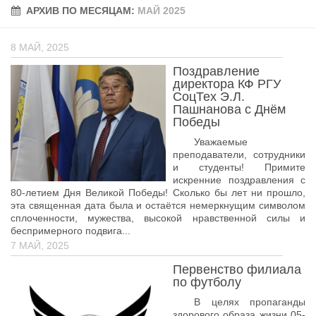
АРХИВ ПО МЕСЯЦАМ:
Учёный совет
МАЙ 2025
Филиалы
8 МАЙ, 2025
История университета
Поздравление
Контакты РГУ СоцТех
директора КФ РГУ
СоцТех Э.Л.
Сведения об образовательной организации
Пашнанова с Днём
Победы
Абитуриенту
Уважаемые
преподаватели, сотрудники
Рейтинговые списки
и студенты! Примите
Рекомендованные к зачислению
искренние поздравления с
80-летием Дня Великой Победы! Сколько бы лет ни прошло,
Приказы о зачислении
эта священная дата была и остаётся немеркнущим символом
сплоченности, мужества, высокой нравственной силы и
Студенту
беспримерного подвига...
7 МАЙ, 2025
Личный кабинет
Первенство филиала
Расписание учебных занятий студентов на 2-ое
по футболу
полугодие
В целях пропаганды
Коллективные творческие дела
здорового образа жизни 05-