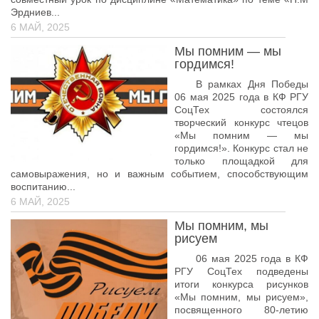
Эрдниев...
Лицензирование-2026
6 МАЙ, 2025
09.02.09 Веб-разработка
Мы помним — мы
09.02.13 Интеграция решений с применением
гордимся!
технологий искусственного интеллекта
В рамках Дня Победы
06 мая 2025 года в КФ РГУ
СоцТех состоялся
творческий конкурс чтецов
«Мы помним — мы
гордимся!». Конкурс стал не
только площадкой для
самовыражения, но и важным событием, способствующим
воспитанию...
6 МАЙ, 2025
Мы помним, мы
рисуем
06 мая 2025 года в КФ
РГУ СоцТех подведены
итоги конкурса рисунков
«Мы помним, мы рисуем»,
посвященного 80-летию