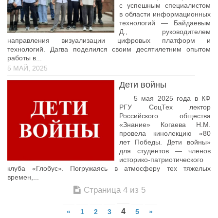
с успешным специалистом
в области информационных
технологий — Байдаевым
Д., руководителем
направления визуализации цифровых платформ и
технологий. Дагва поделился своим десятилетним опытом
работы в...
5 МАЙ, 2025
Дети войны
5 мая 2025 года в КФ
РГУ СоцТех лектор
Российского общества
«Знание» Когаева Н.М.
провела кинолекцию «80
лет Победы. Дети войны»
для студентов — членов
историко-патриотического
клуба «Глобус». Погружаясь в атмосферу тех тяжелых
времен,...
Страница 4 из 5
4
«
1
2
3
5
»