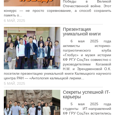
Победы в Великой
Отечественной войне. Этот
конкурс — не просто соревнование, а способ сохранить
память о...
6 МАЙ, 2025
Презентация
уникальной книги
6 мая 2025 года
активисты историко-
патриотического клуба
«Глобус» и музея истории
КФ РГУ СоцТех совместно с
руководителями Когаевой
Н.М. и Эрендженовой О.К.
посетили презентацию уникальной книги Калмыцкого научного
центра РАН — «Антология калмыцкой лирики...
5 МАЙ, 2025
Секреты успешной IT-
карьеры
5 мая 2025 года
студенты ИТ-направлений
КФ ГРУ СоцТех встретились