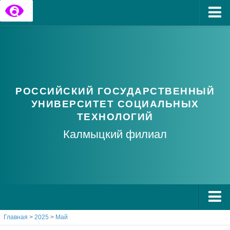
Главная
Государственные информационные ресурсы
Обратная связь
РОССИЙСКИЙ ГОСУДАРСТВЕННЫЙ
Часто задаваемые вопросы
УНИВЕРСИТЕТ СОЦИАЛЬНЫХ
ТЕХНОЛОГИЙ
Калмыцкий филиал
Главная
>
2025
>
Май
О РГУ СоцТех