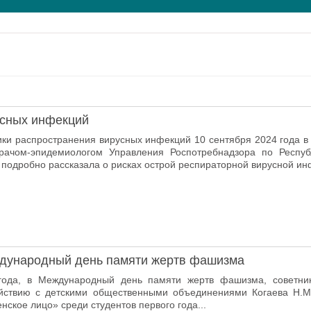
сных инфекций
ки распространения вирусных инфекций 10 сентября 2024 года в
врачом-эпидемиологом Управления Роспотребнадзора по Респу
я подробно рассказала о рисках острой респираторной вирусной инф
дународный день памяти жертв фашизма
года, в Международный день памяти жертв фашизма, советни
йствию с детскими общественными объединениями Когаева Н.М
нское лицо» среди студентов первого года...