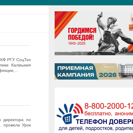
 КФ РГУ СоцТех
блике Калмыкия
екции,...
к директора по
. провела Урок