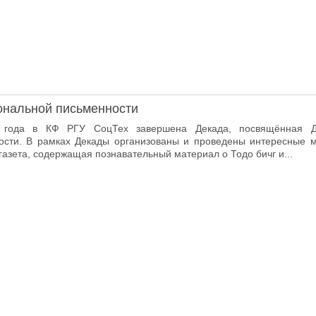
ональной письменности
 года в КФ РГУ СоцТех завершена Декада, посвящённая 
ости. В рамках Декады организованы и проведены интересные 
азета, содержащая познавательный материал о Тодо бичг и...