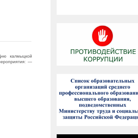
Дню калмыцкой
мероприятия: —